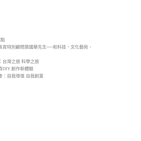
）
起點
長官特別顧問葉國華先生──和科技、文化藝術、
：台灣之旅 科學之旅
DIY 創作新體驗
會：自我增值 自我創富