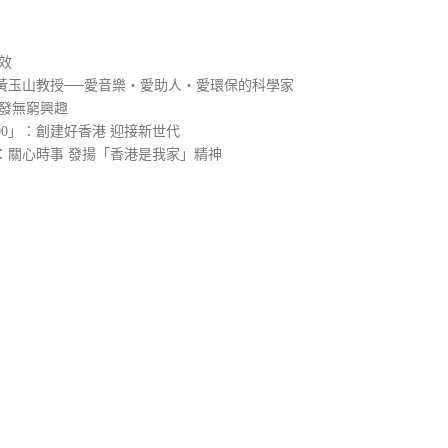
效
黃玉山教授──愛音樂‧愛助人‧愛環保的科學家
引發無窮興趣
00」：創建好香港 迎接新世代
：關心時事 發揚「香港是我家」精神