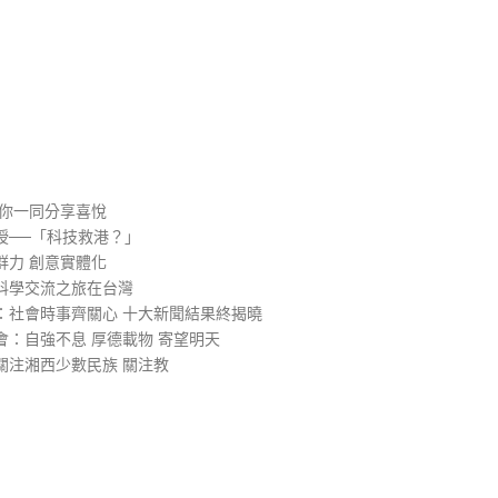
）
與你一同分享喜悅
授──「科技救港？」
群力 創意實體化
科學交流之旅在台灣
：社會時事齊關心 十大新聞結果終揭曉
：自強不息 厚德載物 寄望明天
關注湘西少數民族 關注教