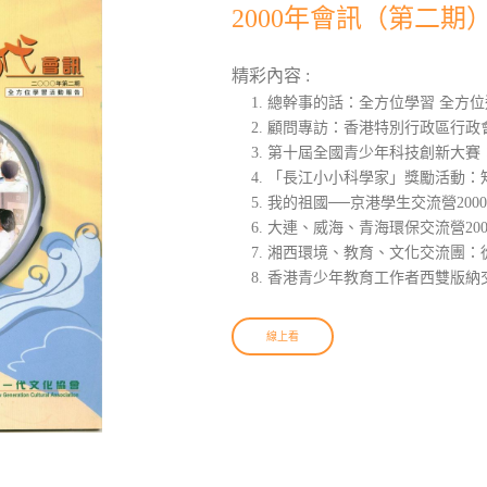
2000年會訊（第二期
精彩內容 :
總幹事的話：全方位學習 全方位
顧問專訪：香港特別行政區行政
第十屆全國青少年科技創新大賽
「長江小小科學家」獎勵活動：
我的祖國──京港學生交流營200
大連、威海、青海環保交流營20
湘西環境、教育、文化交流團：
香港青少年教育工作者西雙版納
線上看