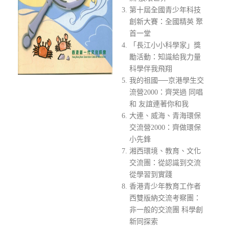
第十屆全國青少年科技
創新大賽：全國精英 聚
首一堂
「長江小小科學家」獎
勵活動：知識給我力量
科學伴我飛翔
我的祖國──京港學生交
流營2000：齊哭過 同唱
和 友誼連著你和我
大連、威海、青海環保
交流營2000：齊做環保
小先鋒
湘西環境、教育、文化
交流團：從認識到交流
從學習到實踐
香港青少年教育工作者
西雙版納交流考察團：
非一般的交流團 科學創
新同探索