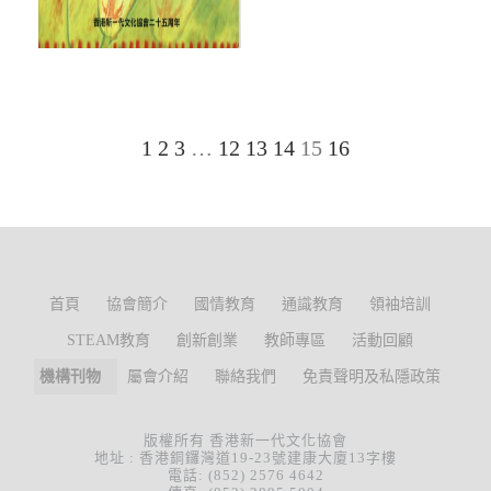
1
2
3
…
12
13
14
15
16
首頁
協會簡介
國情教育
通識教育
領袖培訓
STEAM教育
創新創業
教師專區
活動回顧
機構刊物
屬會介紹
聯絡我們
免責聲明及私隱政策
版權所有 香港新一代文化協會
地址 : 香港銅鑼灣道19-23號建康大廈13字樓
電話: (852) 2576 4642