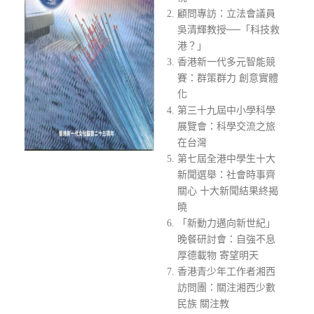
顧問專訪：立法會議員
吳清輝教授──「科技救
港？」
香港新一代多元智能競
賽：群策群力 創意實體
化
第三十九屆中小學科學
展覽會：科學交流之旅
在台灣
第七屆全港中學生十大
新聞選舉：社會時事齊
關心 十大新聞結果終揭
曉
「新動力邁向新世紀」
晚餐研討會：自強不息
厚德載物 寄望明天
香港青少年工作者湘西
訪問團：關注湘西少數
民族 關注教