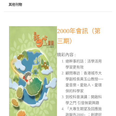
其他刊物
2000年會訊（第
三期）
精彩內容 :
總幹事的話：活學活用
學習更有效
顧問專訪：香港城市大
學副校長黃玉山教授──
愛音樂‧愛助人‧愛環
保的科學家
到校科普演講：開啟科
學之門 引發無窮興趣
「大專生期望及回應施
政報告2000」：創建好