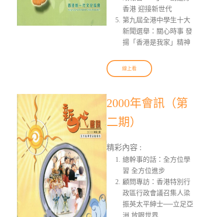
香港 迎接新世代
第九屆全港中學生十大
新聞選舉：關心時事 發
揚「香港是我家」精神
線上看
2000年會訊（第
二期）
精彩內容 :
總幹事的話：全方位學
習 全方位進步
顧問專訪：香港特別行
政區行政會議召集人梁
振英太平紳士──立足亞
洲 放眼世界