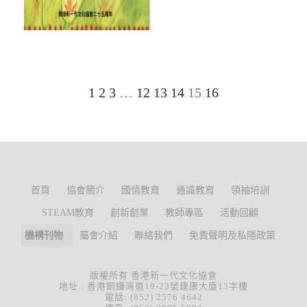
1
2
3
…
12
13
14
15
16
首頁
協會簡介
國情教育
通識教育
領袖培訓
STEAM教育
創新創業
教師專區
活動回顧
機構刊物
屬會介紹
聯絡我們
免責聲明及私隱政策
版權所有 香港新一代文化協會
地址 : 香港銅鑼灣道19-23號建康大廈13字樓
電話: (852) 2576 4642