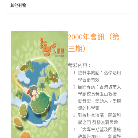
其他刊物
2000年會訊（第
三期）
精彩內容 :
總幹事的話：活學活用
學習更有效
顧問專訪：香港城市大
學副校長黃玉山教授──
愛音樂‧愛助人‧愛環
保的科學家
到校科普演講：開啟科
學之門 引發無窮興趣
「大專生期望及回應施
政報告2000」：創建好