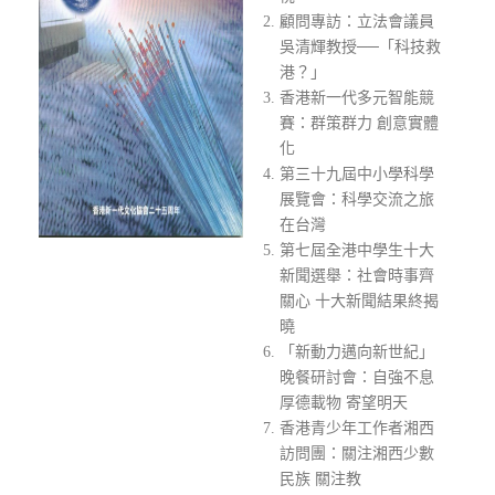
顧問專訪：立法會議員
吳清輝教授──「科技救
港？」
香港新一代多元智能競
賽：群策群力 創意實體
化
第三十九屆中小學科學
展覽會：科學交流之旅
在台灣
第七屆全港中學生十大
新聞選舉：社會時事齊
關心 十大新聞結果終揭
曉
「新動力邁向新世紀」
晚餐研討會：自強不息
厚德載物 寄望明天
香港青少年工作者湘西
訪問團：關注湘西少數
民族 關注教