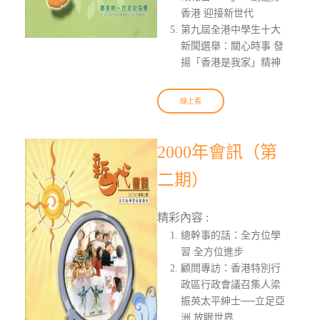
香港 迎接新世代
第九屆全港中學生十大
新聞選舉：關心時事 發
揚「香港是我家」精神
線上看
2000年會訊（第
二期）
精彩內容 :
總幹事的話：全方位學
習 全方位進步
顧問專訪：香港特別行
政區行政會議召集人梁
振英太平紳士──立足亞
洲 放眼世界