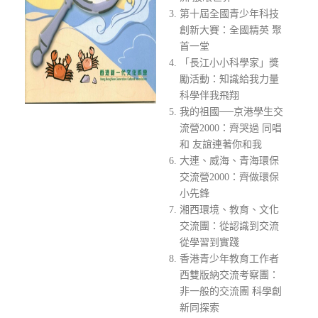
第十屆全國青少年科技
創新大賽：全國精英 聚
首一堂
「長江小小科學家」獎
勵活動：知識給我力量
科學伴我飛翔
我的祖國──京港學生交
流營2000：齊哭過 同唱
和 友誼連著你和我
大連、威海、青海環保
交流營2000：齊做環保
小先鋒
湘西環境、教育、文化
交流團：從認識到交流
從學習到實踐
香港青少年教育工作者
西雙版納交流考察團：
非一般的交流團 科學創
新同探索