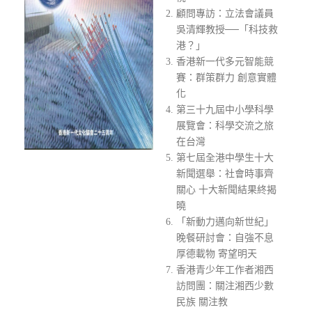
顧問專訪：立法會議員
吳清輝教授──「科技救
港？」
香港新一代多元智能競
賽：群策群力 創意實體
化
第三十九屆中小學科學
展覽會：科學交流之旅
在台灣
第七屆全港中學生十大
新聞選舉：社會時事齊
關心 十大新聞結果終揭
曉
「新動力邁向新世紀」
晚餐研討會：自強不息
厚德載物 寄望明天
香港青少年工作者湘西
訪問團：關注湘西少數
民族 關注教