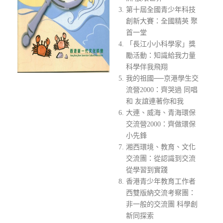
第十屆全國青少年科技
創新大賽：全國精英 聚
首一堂
「長江小小科學家」獎
勵活動：知識給我力量
科學伴我飛翔
我的祖國──京港學生交
流營2000：齊哭過 同唱
和 友誼連著你和我
大連、威海、青海環保
交流營2000：齊做環保
小先鋒
湘西環境、教育、文化
交流團：從認識到交流
從學習到實踐
香港青少年教育工作者
西雙版納交流考察團：
非一般的交流團 科學創
新同探索