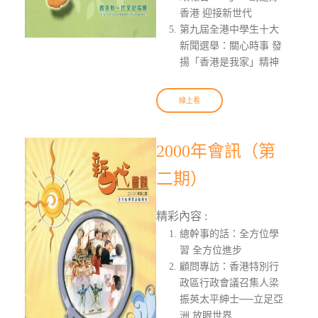
香港 迎接新世代
第九屆全港中學生十大
新聞選舉：關心時事 發
揚「香港是我家」精神
線上看
2000年會訊（第
二期）
精彩內容 :
總幹事的話：全方位學
習 全方位進步
顧問專訪：香港特別行
政區行政會議召集人梁
振英太平紳士──立足亞
洲 放眼世界