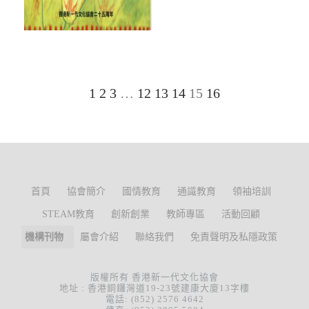
1
2
3
…
12
13
14
15
16
首頁
協會簡介
國情教育
通識教育
領袖培訓
STEAM教育
創新創業
教師專區
活動回顧
機構刊物
屬會介紹
聯絡我們
免責聲明及私隱政策
版權所有 香港新一代文化協會
地址 : 香港銅鑼灣道19-23號建康大廈13字樓
電話: (852) 2576 4642