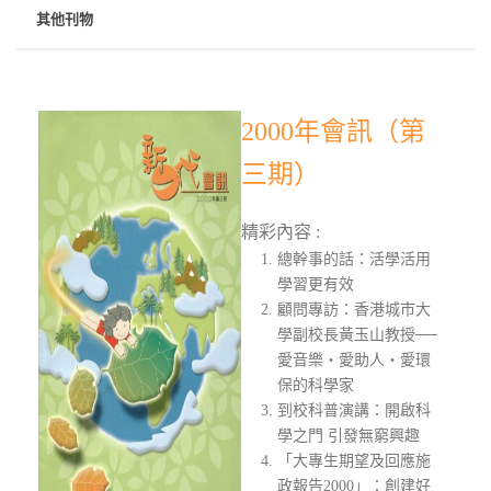
其他刊物
2000年會訊（第
三期）
精彩內容 :
總幹事的話：活學活用
學習更有效
顧問專訪：香港城市大
學副校長黃玉山教授──
愛音樂‧愛助人‧愛環
保的科學家
到校科普演講：開啟科
學之門 引發無窮興趣
「大專生期望及回應施
政報告2000」：創建好