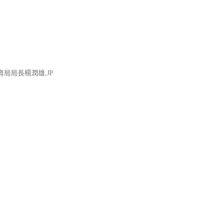
局局長楊潤雄,JP