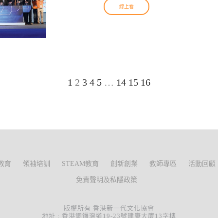
線上看
1
2
3
4
5
…
14
15
16
教育
領袖培訓
STEAM教育
創新創業
教師專區
活動回顧
免責聲明及私隱政策
版權所有 香港新一代文化協會
地址 : 香港銅鑼灣道19-23號建康大廈13字樓