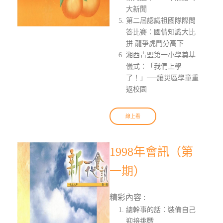
大新聞
第二屆認識祖國隊際問
答比賽：國情知識大比
拼 龍爭虎鬥分高下
湘西青盟第一小學奠基
儀式：「我們上學
了！」──讓災區學童重
返校園
線上看
1998年會訊（第
一期）
精彩內容 :
總幹事的話：裝備自己
迎接挑戰