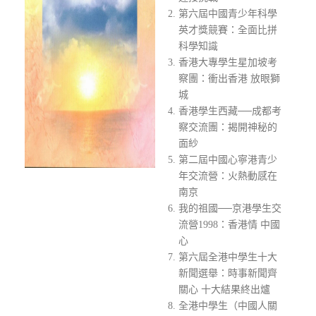
第六屆中國青少年科學
英才獎競賽：全面比拼
科學知識
香港大專學生星加坡考
察團：衝出香港 放眼獅
城
香港學生西藏──成都考
察交流團：揭開神秘的
面紗
第二屆中國心寧港青少
年交流營：火熱動感在
南京
我的祖國──京港學生交
流營1998：香港情 中國
心
第六屆全港中學生十大
新聞選舉：時事新聞齊
關心 十大結果終出爐
全港中學生（中國人關