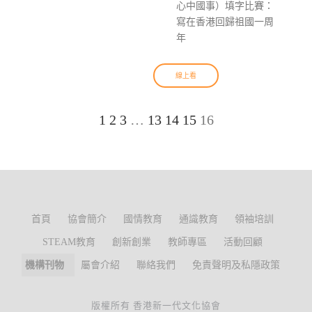
心中國事）填字比賽：
寫在香港回歸祖國一周
年
線上看
1
2
3
…
13
14
15
16
首頁
協會簡介
國情教育
通識教育
領袖培訓
STEAM教育
創新創業
教師專區
活動回顧
機構刊物
屬會介紹
聯絡我們
免責聲明及私隱政策
版權所有 香港新一代文化協會