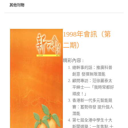
其他刊物
1998年會訊（第
二期）
精彩內容 :
總幹事的話：推廣科普
創意 發揮無限潛能
顧問專訪：范徐麗泰太
平紳士──「我時常都好
頑皮！」
香港新一代多元智能競
賽：蓄勢待發 提升個人
潛能
第七屆全港中學生十大
新聞選舉：一年焦點 十