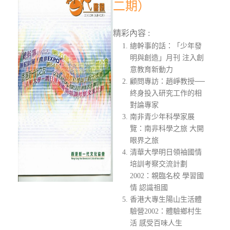
二期）
精彩內容 :
總幹事的話：「少年發
明與創造」月刊 注入創
意教育新動力
顧問專訪：趙崢教授──
終身投入研究工作的相
對論專家
南非青少年科學家展
覽：南非科學之旅 大開
眼界之旅
清華大學明日領袖國情
培訓考察交流計劃
2002：親臨名校 學習國
情 認識祖國
香港大專生陽山生活體
驗營2002：體驗鄉村生
活 感受百味人生