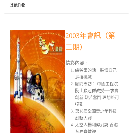
其他刊物
2003年會訊（第
二期）
精彩內容 :
總幹事的話：裝備自己
迎接挑戰
顧問專訪： 中國工程院
院士顧冠群教授──求實
創新 艱苦奮鬥 理想終可
達到
第18屆全國青少年科技
創新大賽
太空人楊利偉到訪 香港
各界齊歡迎