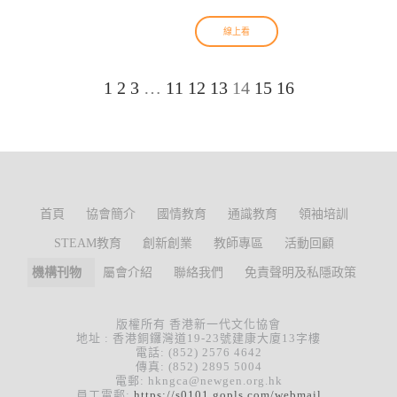
線上看
1
2
3
…
11
12
13
14
15
16
首頁
協會簡介
國情教育
通識教育
領袖培訓
STEAM教育
創新創業
教師專區
活動回顧
機構刊物
屬會介紹
聯絡我們
免責聲明及私隱政策
版權所有 香港新一代文化協會
地址 : 香港銅鑼灣道19-23號建康大廈13字樓
電話: (852) 2576 4642
傳真: (852) 2895 5004
電郵: hkngca@newgen.org.hk
員工電郵:
https://s0101.gopls.com/webmail