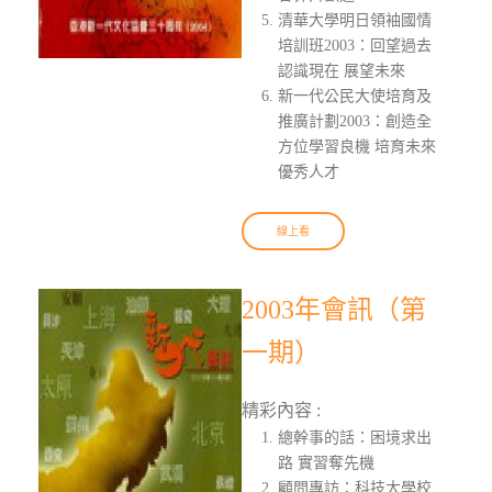
清華大學明日領袖國情
培訓班2003：回望過去
認識現在 展望未來
新一代公民大使培育及
推廣計劃2003：創造全
方位學習良機 培育未來
優秀人才
線上看
2003年會訊（第
一期）
精彩內容 :
總幹事的話：困境求出
路 實習奪先機
顧問專訪：科技大學校