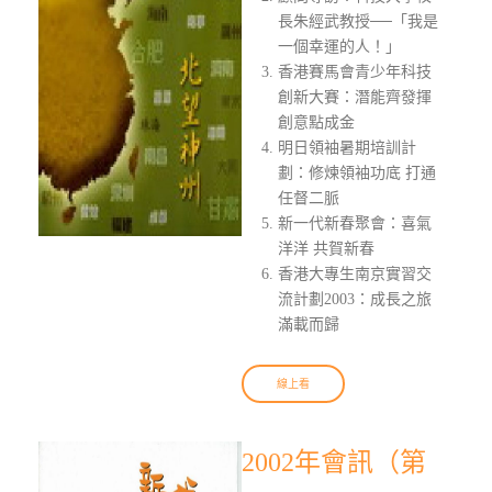
長朱經武教授──「我是
一個幸運的人！」
香港賽馬會青少年科技
創新大賽：潛能齊發揮
創意點成金
明日領袖暑期培訓計
劃：修煉領袖功底 打通
任督二脈
新一代新春聚會：喜氣
洋洋 共賀新春
香港大專生南京實習交
流計劃2003：成長之旅
滿載而歸
線上看
2002年會訊（第