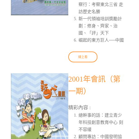
察行：考察東北三省 走
訪歷史名勝
新一代領袖培訓獎勵計
劃：修身、齊家、治
國、「評」天下
崛起的東方巨人──中國
線上看
2001年會訊（第
一期）
精彩內容 :
總幹事的話：建立青少
年科技創意教育中心 刻
不容緩
顧問專訪：中國發明協