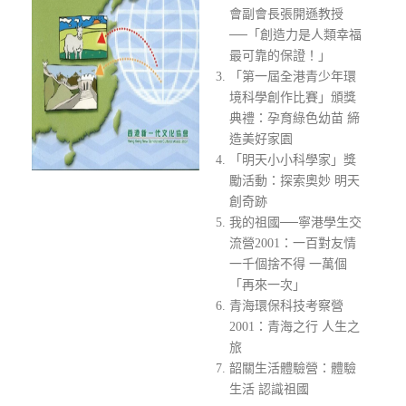
會副會長張開遜教授
──「創造力是人類幸福
最可靠的保證！」
「第一屆全港青少年環
境科學創作比賽」頒獎
典禮：孕育綠色幼苗 締
造美好家園
「明天小小科學家」獎
勵活動：探索奧妙 明天
創奇跡
我的祖國──寧港學生交
流營2001：一百對友情
一千個捨不得 一萬個
「再來一次」
青海環保科技考察營
2001：青海之行 人生之
旅
韶關生活體驗營：體驗
生活 認識祖國