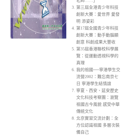
老師……」
第三屆全港青少年科技
創新大賽：愛世界 愛發
明 添姿彩
第17屆全國青少年科技
創新大賽：動手動腦顯
創意 科創成果大豐收
第35屆香港聯校科學展
覽：從運動透視科學的
真理
我的祖國──寧港學生交
流營2002：難忘南京七
日 寧港學生結情誼
寧夏、西安、延安歷史
文化科技考察團：瀏覽
祖國古今風貌 感受中華
傳統文化
北京實習交流計劃：全
方位認識祖國 多層次裝
備自己