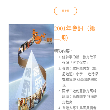
線上看
2001年會訊（第
二期）
精彩內容 :
總幹事的話：教育改革
強調「拔尖保底」
專訪：聖保羅男女（堅
尼地道）小學──進行探
究和實驗 科學潛能盡顯
現
兩岸三地創意教育高峰
論壇：昂首闊步 推廣創
意教育
香港大專生北國風情考