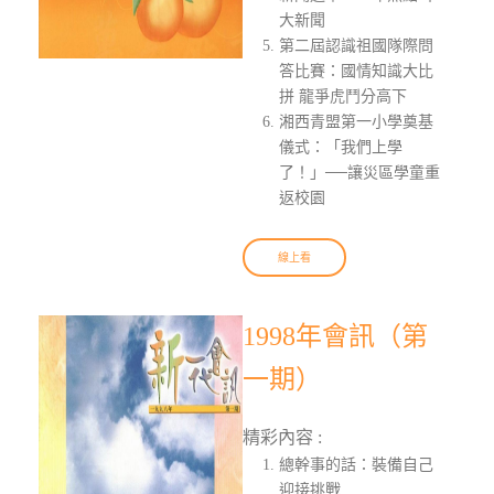
大新聞
第二屆認識祖國隊際問
答比賽：國情知識大比
拼 龍爭虎鬥分高下
湘西青盟第一小學奠基
儀式：「我們上學
了！」──讓災區學童重
返校園
線上看
1998年會訊（第
一期）
精彩內容 :
總幹事的話：裝備自己
迎接挑戰