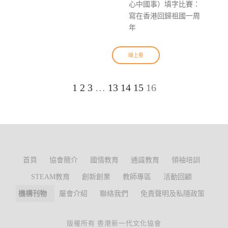
心中國事）填字比賽：
寫在香港回歸祖國一周
年
線上看
1
2
3
…
13
14
15
16
首頁
協會簡介
國情教育
通識教育
領袖培訓
STEAM教育
創新創業
教師專區
活動回顧
機構刊物
屬會介紹
聯絡我們
免責聲明及私隱政策
版權所有 香港新一代文化協會