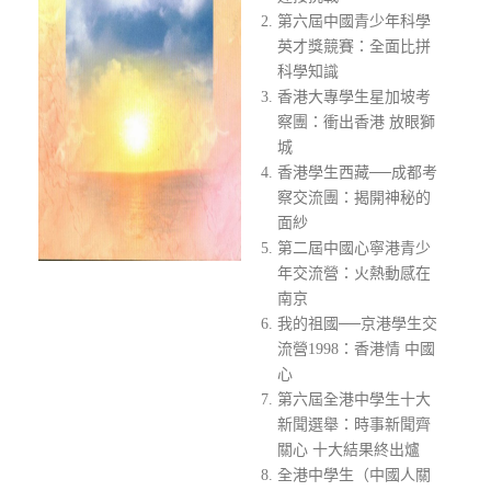
第六屆中國青少年科學
英才獎競賽：全面比拼
科學知識
香港大專學生星加坡考
察團：衝出香港 放眼獅
城
香港學生西藏──成都考
察交流團：揭開神秘的
面紗
第二屆中國心寧港青少
年交流營：火熱動感在
南京
我的祖國──京港學生交
流營1998：香港情 中國
心
第六屆全港中學生十大
新聞選舉：時事新聞齊
關心 十大結果終出爐
全港中學生（中國人關