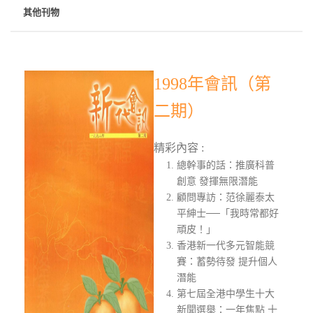
其他刊物
1998年會訊（第
二期）
精彩內容 :
總幹事的話：推廣科普
創意 發揮無限潛能
顧問專訪：范徐麗泰太
平紳士──「我時常都好
頑皮！」
香港新一代多元智能競
賽：蓄勢待發 提升個人
潛能
第七屆全港中學生十大
新聞選舉：一年焦點 十