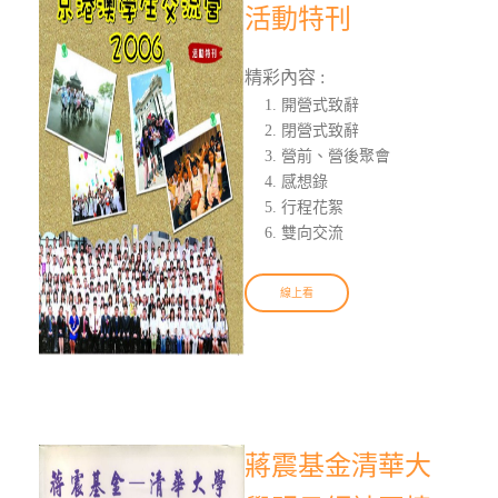
活動特刊
精彩內容 :
開營式致辭
閉營式致辭
營前、營後聚會
感想錄
行程花絮
雙向交流
線上看
蔣震基金清華大