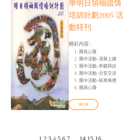
學明日領袖國情
培訓計劃2005 活
動特刊
精彩內容 :
團長心聲
團中活動–清華上課
團中活動–參觀拜訪
團中活動–分享交流
團中活動–結業典禮
團員心聲
線上看
1
2
3
4
5
6
7
…
14
15
16