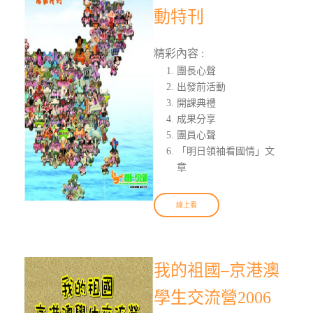
動特刊
精彩內容 :
團長心聲
出發前活動
開課典禮
成果分享
團員心聲
「明日領袖看國情」文
章
線上看
我的袓國–京港澳
學生交流營2006