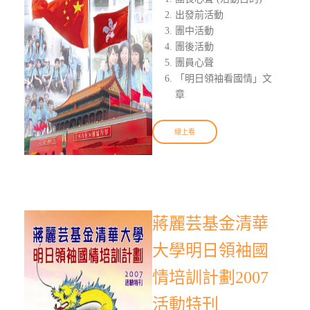
出發前活動
團中活動
團後活動
團員心聲
「明日領袖看國情」文
章
線上看
蔣麗芸基金清華
大學明日領袖國
情培訓計劃2007
活動特刊