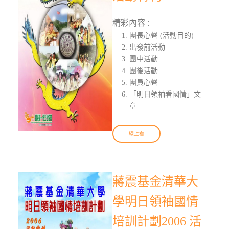
精彩內容 :
團長心聲 (活動目的)
出發前活動
團中活動
團後活動
團員心聲
「明日領袖看國情」文
章
線上看
蔣震基金清華大
學明日領袖國情
培訓計劃2006 活