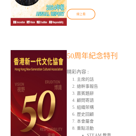
線上看
50周年紀念特刊
精彩內容 :
主席的話
總幹事報告
嘉賓題辭
顧問寄語
組織架構
歷史回顧
本會屬會
重點活動
STEAM 教育