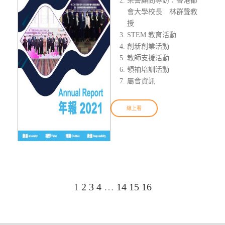
榮譽顧問專訪：香港都
會大學校長 林群聲教
授
STEM 教育活動
創新創業活動
教師支援活動
領袖培訓活動
屬會資訊
線上看
1
2
3
4
…
14
15
16