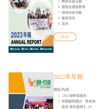
教師支援活動
國情及通識教育
領袖培訓活動
屬會資訊
其他
線上看
2022年年報
精彩內容 :
-2022總幹事報告
榮譽顧問專訪：教育局
局長 蔡若蓮博士, JP