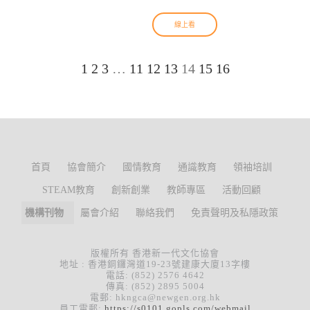
線上看
1
2
3
…
11
12
13
14
15
16
首頁
協會簡介
國情教育
通識教育
領袖培訓
STEAM教育
創新創業
教師專區
活動回顧
機構刊物
屬會介紹
聯絡我們
免責聲明及私隱政策
版權所有 香港新一代文化協會
地址 : 香港銅鑼灣道19-23號建康大廈13字樓
電話: (852) 2576 4642
傳真: (852) 2895 5004
電郵: hkngca@newgen.org.hk
員工電郵:
https://s0101.gopls.com/webmail