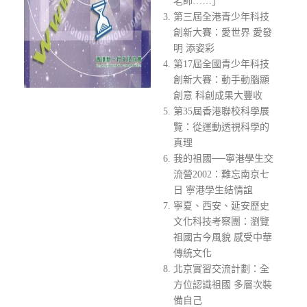
老師……」
第三屆全港青少年科技
創新大賽：愛世界 愛發
明 添姿彩
第17屆全國青少年科技
創新大賽：動手動腦顯
創意 科創成果大豐收
第35屆香港聯校科學展
覽：從運動透視科學的
真理
我的祖國──寧港學生交
流營2002：難忘南京七
日 寧港學生結情誼
寧夏、西安、延安歷史
文化科技考察團：瀏覽
祖國古今風貌 感受中華
傳統文化
北京實習交流計劃：全
方位認識祖國 多層次裝
備自己