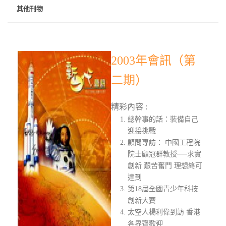
其他刊物
2003年會訊（第
二期）
精彩內容 :
總幹事的話：裝備自己
迎接挑戰
顧問專訪： 中國工程院
院士顧冠群教授──求實
創新 艱苦奮鬥 理想終可
達到
第18屆全國青少年科技
創新大賽
太空人楊利偉到訪 香港
各界齊歡迎