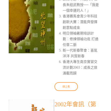
長朱經武教授──「我是
一個幸運的人！」
香港賽馬會青少年科技
創新大賽：潛能齊發揮
創意點成金
明日領袖暑期培訓計
劃：修煉領袖功底 打通
任督二脈
新一代新春聚會：喜氣
洋洋 共賀新春
香港大專生南京實習交
流計劃2003：成長之旅
滿載而歸
線上看
2002年會訊（第