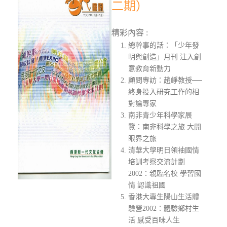
二期）
精彩內容 :
總幹事的話：「少年發
明與創造」月刊 注入創
意教育新動力
顧問專訪：趙崢教授──
終身投入研究工作的相
對論專家
南非青少年科學家展
覽：南非科學之旅 大開
眼界之旅
清華大學明日領袖國情
培訓考察交流計劃
2002：親臨名校 學習國
情 認識祖國
香港大專生陽山生活體
驗營2002：體驗鄉村生
活 感受百味人生