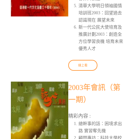
清華大學明日領袖國情
培訓班2003：回望過去
認識現在 展望未來
新一代公民大使培育及
推廣計劃2003：創造全
方位學習良機 培育未來
優秀人才
線上看
2003年會訊（第
一期）
精彩內容 :
總幹事的話：困境求出
路 實習奪先機
顧問專訪：科技大學校