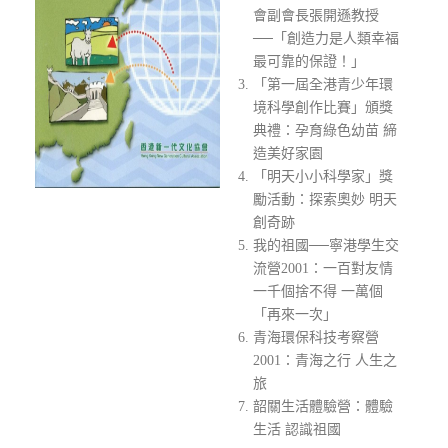
會副會長張開遜教授
──「創造力是人類幸福
最可靠的保證！」
「第一屆全港青少年環
境科學創作比賽」頒獎
典禮：孕育綠色幼苗 締
造美好家園
「明天小小科學家」獎
勵活動：探索奧妙 明天
創奇跡
我的祖國──寧港學生交
流營2001：一百對友情
一千個捨不得 一萬個
「再來一次」
青海環保科技考察營
2001：青海之行 人生之
旅
韶關生活體驗營：體驗
生活 認識祖國