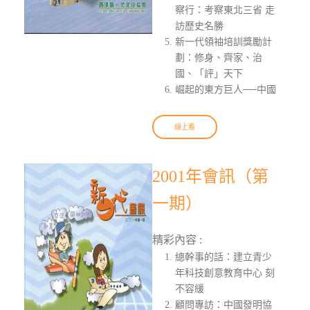
察行：考察東北三省 走
訪歷史名勝
新一代領袖培訓獎勵計
劃：修身、齊家、治
國、「評」天下
崛起的東方巨人──中國
線上看
2001年會訊（第
一期）
精彩內容 :
總幹事的話：建立青少
年科技創意教育中心 刻
不容緩
顧問專訪：中國發明協