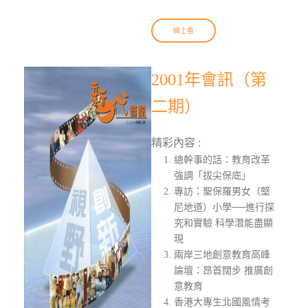
線上看
2001年會訊（第
二期）
精彩內容 :
總幹事的話：教育改革
強調「拔尖保底」
專訪：聖保羅男女（堅
尼地道）小學──進行探
究和實驗 科學潛能盡顯
現
兩岸三地創意教育高峰
論壇：昂首闊步 推廣創
意教育
香港大專生北國風情考