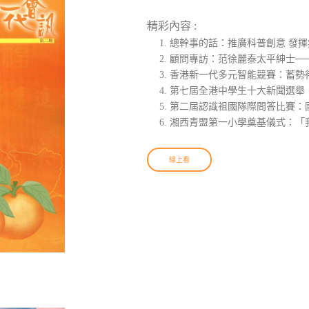
精彩內容 :
總幹事的話：推廣科普創意 發揮
顧問專訪：范徐麗泰太平紳士─
香港新一代多元智能競賽：蓄勢
第七屆全港中學生十大新聞選舉
第二屆認識祖國隊際問答比賽：
湘西青盟第一小學奠基儀式：「
線上看