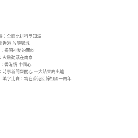
）
賽：全面比拼科學知識
出香港 放眼獅城
團：揭開神秘的面紗
：火熱動感在南京
8：香港情 中國心
：時事新聞齊關心 十大結果終出爐
）填字比賽：寫在香港回歸祖國一周年