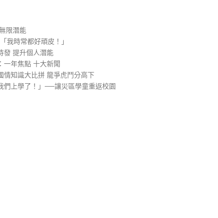
無限潛能
─「我時常都好頑皮！」
待發 提升個人潛能
：一年焦點 十大新聞
國情知識大比拼 龍爭虎鬥分高下
我們上學了！」──讓災區學童重返校園