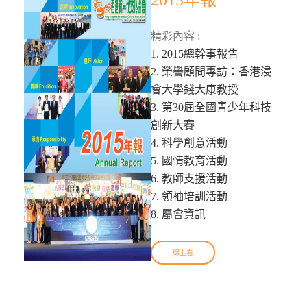
2015年報
精彩內容 :
1. 2015總幹事報告
2. 榮譽顧問專訪：香港浸
會大學錢大康教授
3. 第30屆全國青少年科技
創新大賽
4. 科學創意活動
5. 國情教育活動
6. 教師支援活動
7. 領袖培訓活動
8. 屬會資訊
線上看