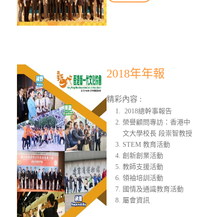
2018年年報
精彩內容 :
2018總幹事報告
榮譽顧問專訪：香港中
文大學校長 段崇智教授
STEM 教育活動
創新創業活動
教師支援活動
領袖培訓活動
國情及通識教育活動
屬會資訊