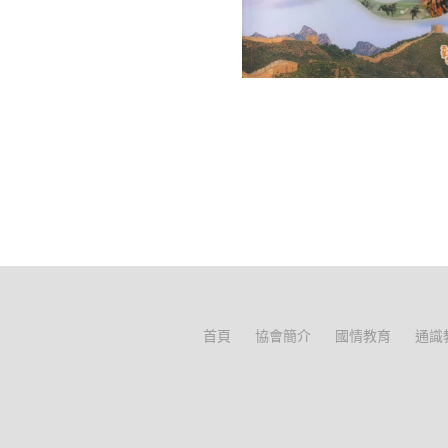
首頁
協會簡介
國情教育
通識