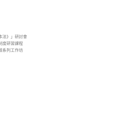
本法》」研討會
制度研習課程
驗系列工作坊