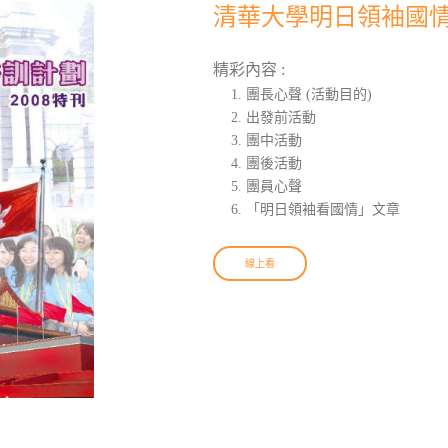
清華大學明日領袖國情培
精彩內容 :
團長心聲 (活動目的)
出發前活動
團中活動
團後活動
團員心聲
「明日領袖看國情」文章
線上看