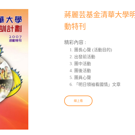
蔣麗芸基金清華大學明日
動特刊
精彩內容 :
團長心聲 (活動目的)
出發前活動
團中活動
團後活動
團員心聲
「明日領袖看國情」文章
線上看