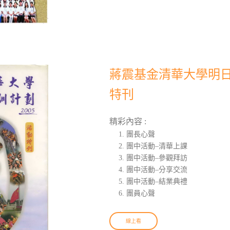
蔣震基金清華大學明日領
特刊
精彩內容 :
團長心聲
團中活動–清華上課
團中活動–參觀拜訪
團中活動–分享交流
團中活動–結業典禮
團員心聲
線上看