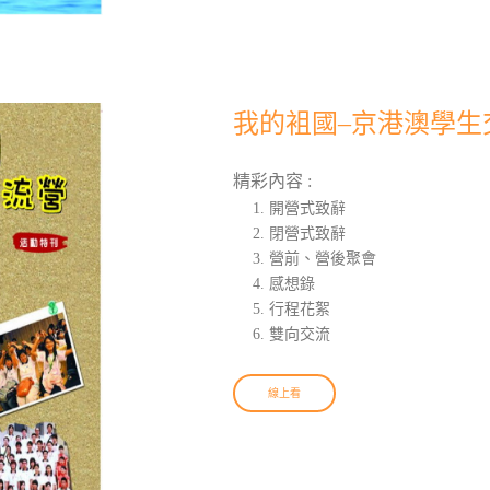
我的袓國–京港澳學生交
精彩內容 :
開營式致辭
閉營式致辭
營前、營後聚會
感想錄
行程花絮
雙向交流
線上看