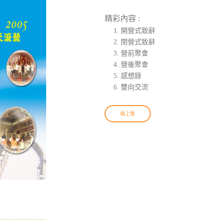
精彩內容 :
開營式致辭
閉營式致辭
營前聚會
營後聚會
感想錄
雙向交流
線上看