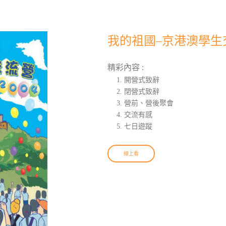
我的袓國–京港澳學生交
精彩內容 :
開營式致辭
閉營式致辭
營前、營後聚會
交流有感
七日遊蹤
線上看