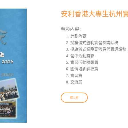
安利香港大專生杭州實習
精彩內容 :
計劃內容
授旗儀式暨晚宴營長講話稿
授旗儀式暨晚宴營員代表講話稿
營中活動剪影
實習活動隨想篇
國情培訓課程篇
實習篇
交流篇
線上看