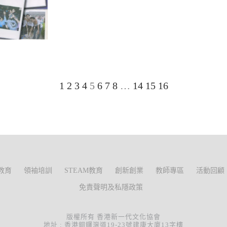
1
2
3
4
5
6
7
8
…
14
15
16
教育
領袖培訓
STEAM教育
創新創業
教師專區
活動回顧
免責聲明及私隱政策
版權所有 香港新一代文化協會
地址 : 香港銅鑼灣道19-23號建康大廈13字樓