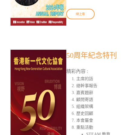
線上看
50周年紀念特刊
精彩內容 :
主席的話
總幹事報告
嘉賓題辭
顧問寄語
組織架構
歷史回顧
本會屬會
重點活動
STEAM 教育