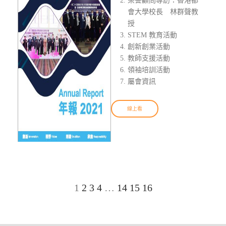
榮譽顧問專訪：香港都
會大學校長 林群聲教
授
STEM 教育活動
創新創業活動
教師支援活動
領袖培訓活動
屬會資訊
線上看
1
2
3
4
…
14
15
16