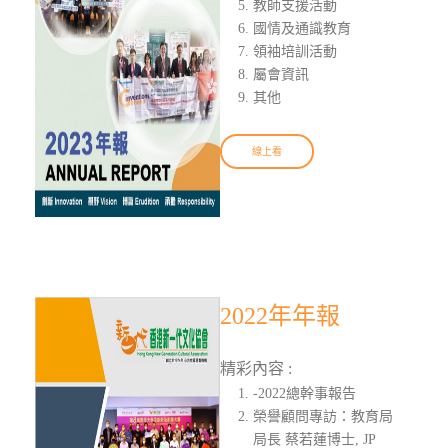
教師支援活動
國情及通識教育
領袖培訓活動
屬會資訊
其他
線上看
2022年年報
精彩內容 :
-2022總幹事報告
榮譽顧問專訪：教育局
局長 蔡若蓮博士, JP