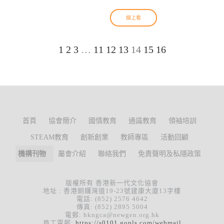
線上看
1
2
3
…
11
12
13
14
15
16
首頁
協會簡介
國情教育
通識教育
領袖培訓
STEAM教育
創新創業
教師專區
活動回顧
機構刊物
屬會介紹
聯絡我們
免責聲明及私隱政策
版權所有 香港新一代文化協會
地址 : 香港銅鑼灣道19-23號建康大廈13字樓
電話: (852) 2576 4642
傳真: (852) 2895 5004
電郵: hkngca@newgen.org.hk
員工電郵:
https://s0101.gopls.com/webmail