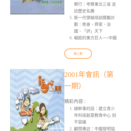
察行：考察東北三省 走
訪歷史名勝
新一代領袖培訓獎勵計
劃：修身、齊家、治
國、「評」天下
崛起的東方巨人──中國
線上看
2001年會訊（第
一期）
精彩內容 :
總幹事的話：建立青少
年科技創意教育中心 刻
不容緩
顧問專訪：中國發明協