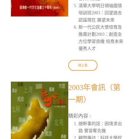
清華大學明日領袖國情
培訓班2003：回望過去
認識現在 展望未來
新一代公民大使培育及
推廣計劃2003：創造全
方位學習良機 培育未來
優秀人才
線上看
2003年會訊（第
一期）
精彩內容 :
總幹事的話：困境求出
路 實習奪先機
顧問專訪：科技大學校