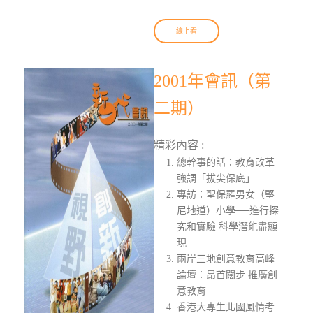
線上看
2001年會訊（第
二期）
精彩內容 :
總幹事的話：教育改革
強調「拔尖保底」
專訪：聖保羅男女（堅
尼地道）小學──進行探
究和實驗 科學潛能盡顯
現
兩岸三地創意教育高峰
論壇：昂首闊步 推廣創
意教育
香港大專生北國風情考