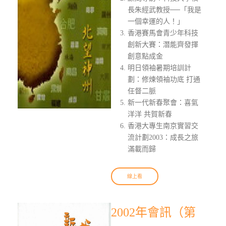
長朱經武教授──「我是
一個幸運的人！」
香港賽馬會青少年科技
創新大賽：潛能齊發揮
創意點成金
明日領袖暑期培訓計
劃：修煉領袖功底 打通
任督二脈
新一代新春聚會：喜氣
洋洋 共賀新春
香港大專生南京實習交
流計劃2003：成長之旅
滿載而歸
線上看
2002年會訊（第