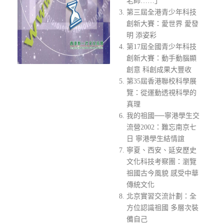
老師……」
第三屆全港青少年科技
創新大賽：愛世界 愛發
明 添姿彩
第17屆全國青少年科技
創新大賽：動手動腦顯
創意 科創成果大豐收
第35屆香港聯校科學展
覽：從運動透視科學的
真理
我的祖國──寧港學生交
流營2002：難忘南京七
日 寧港學生結情誼
寧夏、西安、延安歷史
文化科技考察團：瀏覽
祖國古今風貌 感受中華
傳統文化
北京實習交流計劃：全
方位認識祖國 多層次裝
備自己