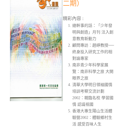
二期）
精彩內容 :
總幹事的話：「少年發
明與創造」月刊 注入創
意教育新動力
顧問專訪：趙崢教授──
終身投入研究工作的相
對論專家
南非青少年科學家展
覽：南非科學之旅 大開
眼界之旅
清華大學明日領袖國情
培訓考察交流計劃
2002：親臨名校 學習國
情 認識祖國
香港大專生陽山生活體
驗營2002：體驗鄉村生
活 感受百味人生