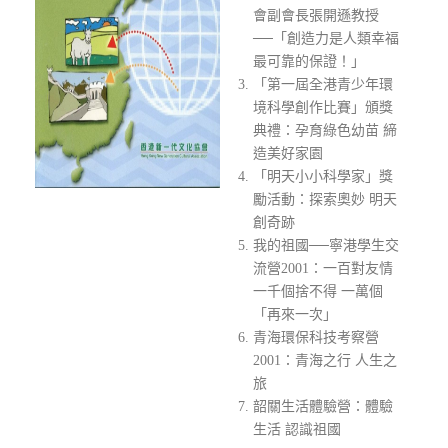
會副會長張開遜教授
──「創造力是人類幸福
最可靠的保證！」
「第一屆全港青少年環
境科學創作比賽」頒獎
典禮：孕育綠色幼苗 締
造美好家園
「明天小小科學家」獎
勵活動：探索奧妙 明天
創奇跡
我的祖國──寧港學生交
流營2001：一百對友情
一千個捨不得 一萬個
「再來一次」
青海環保科技考察營
2001：青海之行 人生之
旅
韶關生活體驗營：體驗
生活 認識祖國