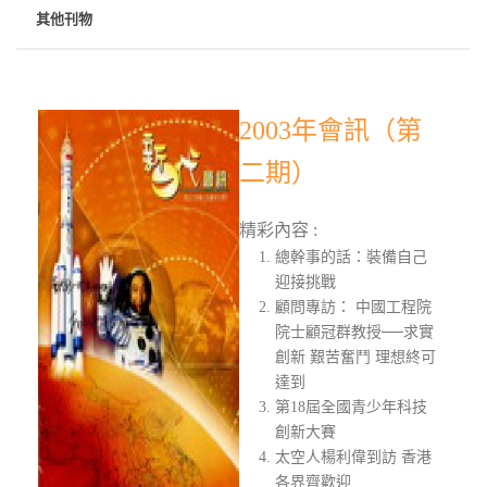
其他刊物
2003年會訊（第
二期）
精彩內容 :
總幹事的話：裝備自己
迎接挑戰
顧問專訪： 中國工程院
院士顧冠群教授──求實
創新 艱苦奮鬥 理想終可
達到
第18屆全國青少年科技
創新大賽
太空人楊利偉到訪 香港
各界齊歡迎