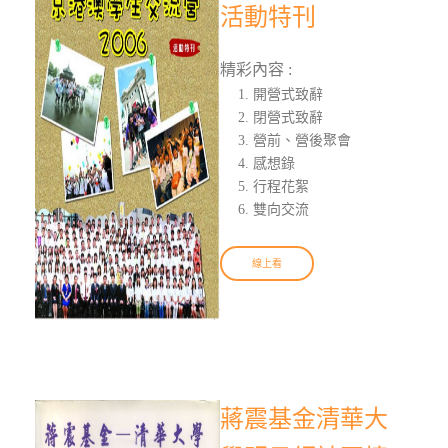
活動特刊
精彩內容 :
開營式致辭
閉營式致辭
營前、營後聚會
感想錄
行程花絮
雙向交流
線上看
蔣震基金清華大