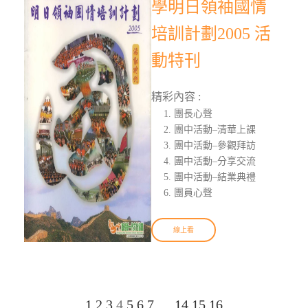
學明日領袖國情
培訓計劃2005 活
動特刊
精彩內容 :
團長心聲
團中活動–清華上課
團中活動–參觀拜訪
團中活動–分享交流
團中活動–結業典禮
團員心聲
線上看
1
2
3
4
5
6
7
…
14
15
16