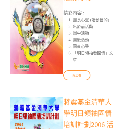
精彩內容 :
團長心聲 (活動目的)
出發前活動
團中活動
團後活動
團員心聲
「明日領袖看國情」文
章
線上看
蔣震基金清華大
學明日領袖國情
培訓計劃2006 活