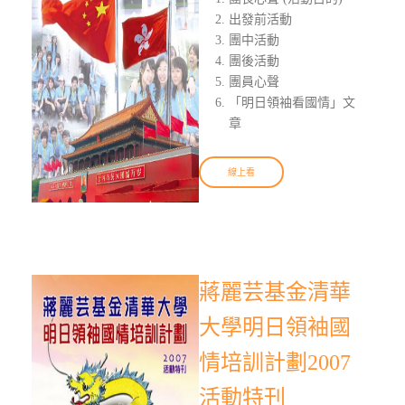
出發前活動
團中活動
團後活動
團員心聲
「明日領袖看國情」文
章
線上看
蔣麗芸基金清華
大學明日領袖國
情培訓計劃2007
活動特刊