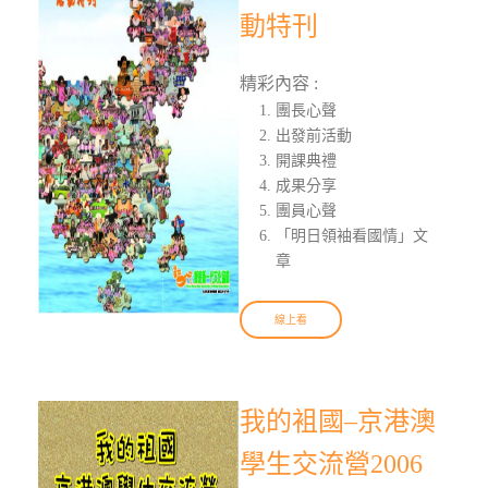
動特刊
精彩內容 :
團長心聲
出發前活動
開課典禮
成果分享
團員心聲
「明日領袖看國情」文
章
線上看
我的袓國–京港澳
學生交流營2006