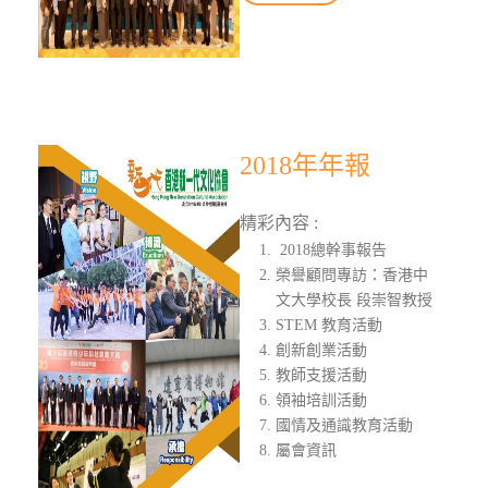
2018年年報
精彩內容 :
2018總幹事報告
榮譽顧問專訪：香港中
文大學校長 段崇智教授
STEM 教育活動
創新創業活動
教師支援活動
領袖培訓活動
國情及通識教育活動
屬會資訊