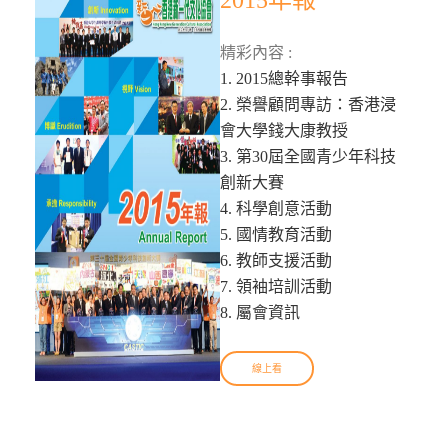
2015年報
精彩內容 :
1. 2015總幹事報告
2. 榮譽顧問專訪：香港浸
會大學錢大康教授
3. 第30屆全國青少年科技
創新大賽
4. 科學創意活動
5. 國情教育活動
6. 教師支援活動
7. 領袖培訓活動
8. 屬會資訊
線上看