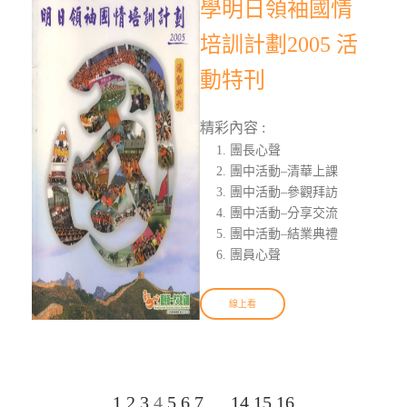
學明日領袖國情
培訓計劃2005 活
動特刊
精彩內容 :
團長心聲
團中活動–清華上課
團中活動–參觀拜訪
團中活動–分享交流
團中活動–結業典禮
團員心聲
線上看
1
2
3
4
5
6
7
…
14
15
16