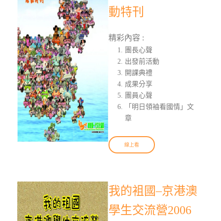
動特刊
精彩內容 :
團長心聲
出發前活動
開課典禮
成果分享
團員心聲
「明日領袖看國情」文
章
線上看
我的袓國–京港澳
學生交流營2006