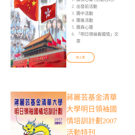
出發前活動
團中活動
團後活動
團員心聲
「明日領袖看國情」文
章
線上看
蔣麗芸基金清華
大學明日領袖國
情培訓計劃2007
活動特刊