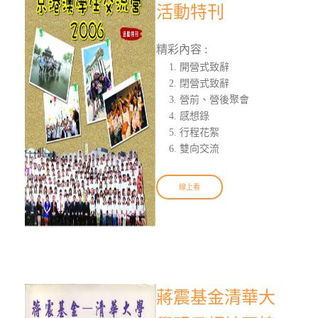
活動特刊
精彩內容 :
開營式致辭
閉營式致辭
營前、營後聚會
感想錄
行程花絮
雙向交流
線上看
蔣震基金清華大