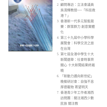
顧問專訪：立法會議員
吳清輝教授──「科技救
港？」
香港新一代多元智能競
賽：群策群力 創意實體
化
第三十九屆中小學科學
展覽會：科學交流之旅
在台灣
第七屆全港中學生十大
新聞選舉：社會時事齊
關心 十大新聞結果終揭
曉
「新動力邁向新世紀」
晚餐研討會：自強不息
厚德載物 寄望明天
香港青少年工作者湘西
訪問團：關注湘西少數
民族 關注教