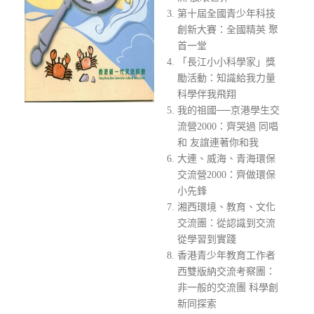
第十屆全國青少年科技
創新大賽：全國精英 聚
首一堂
「長江小小科學家」獎
勵活動：知識給我力量
科學伴我飛翔
我的祖國──京港學生交
流營2000：齊哭過 同唱
和 友誼連著你和我
大連、威海、青海環保
交流營2000：齊做環保
小先鋒
湘西環境、教育、文化
交流團：從認識到交流
從學習到實踐
香港青少年教育工作者
西雙版納交流考察團：
非一般的交流團 科學創
新同探索