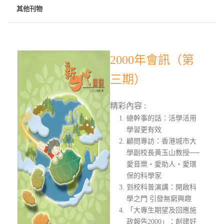
其他刊物
2000年會訊（第
三期）
精彩內容 :
總幹事的話：活學活用
學習更有效
顧問專訪：香港城市大
學副校長黃玉山教授──
愛音樂‧愛助人‧愛環
保的科學家
到校科普演講：開啟科
學之門 引發無窮興趣
「大專生期望及回應施
政報告2000」：創建好