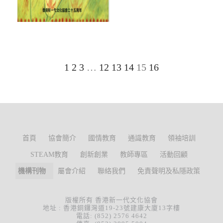
1
2
3
…
12
13
14
15
16
首頁
協會簡介
國情教育
通識教育
領袖培訓
STEAM教育
創新創業
教師專區
活動回顧
機構刊物
屬會介紹
聯絡我們
免責聲明及私隱政策
版權所有 香港新一代文化協會
地址 : 香港銅鑼灣道19-23號建康大廈13字樓
電話: (852) 2576 4642