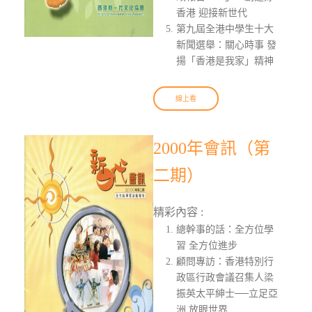
香港 迎接新世代
第九屆全港中學生十大
新聞選舉：關心時事 發
揚「香港是我家」精神
線上看
2000年會訊（第
二期）
精彩內容 :
總幹事的話：全方位學
習 全方位進步
顧問專訪：香港特別行
政區行政會議召集人梁
振英太平紳士──立足亞
洲 放眼世界