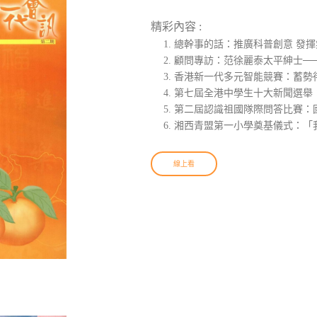
精彩內容 :
總幹事的話：推廣科普創意 發揮
顧問專訪：范徐麗泰太平紳士─
香港新一代多元智能競賽：蓄勢
第七屆全港中學生十大新聞選舉
第二屆認識祖國隊際問答比賽：
湘西青盟第一小學奠基儀式：「
線上看