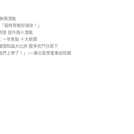
無限潛能
─「我時常都好頑皮！」
待發 提升個人潛能
：一年焦點 十大新聞
國情知識大比拼 龍爭虎鬥分高下
我們上學了！」──讓災區學童重返校園