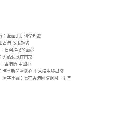
）
賽：全面比拼科學知識
出香港 放眼獅城
團：揭開神秘的面紗
：火熱動感在南京
8：香港情 中國心
：時事新聞齊關心 十大結果終出爐
）填字比賽：寫在香港回歸祖國一周年