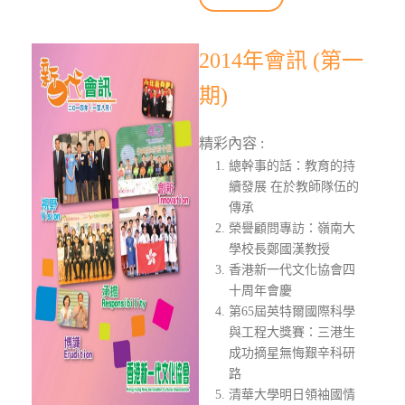
2014年會訊 (第一
期)
精彩內容 :
總幹事的話：教育的持
續發展 在於教師隊伍的
傳承
榮譽顧問專訪：嶺南大
學校長鄭國漢教授
香港新一代文化協會四
十周年會慶
第65屆英特爾國際科學
與工程大獎賽：三港生
成功摘星無悔艱辛科研
路
清華大學明日領袖國情