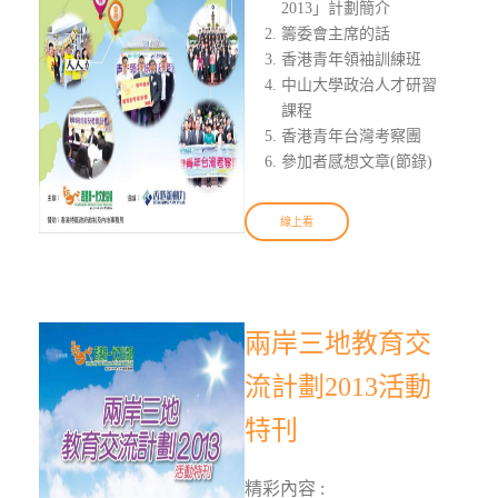
2013」計劃簡介
籌委會主席的話
香港青年領袖訓練班
中山大學政治人才研習
課程
香港青年台灣考察團
參加者感想文章(節錄)
線上看
兩岸三地教育交
流計劃2013活動
特刊
精彩內容 :