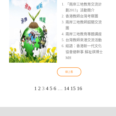
「兩岸三地教育交流計
劃2013」活動簡介
香港教師台灣考察團
兩岸三地教師韶關交流
團
兩岸三地教育專題講座
台灣教師來港交流活動
結語：香港新一代文化
協會總幹事 蘇祉祺博士
MH
線上看
1
2
3
4
5
6
…
14
15
16