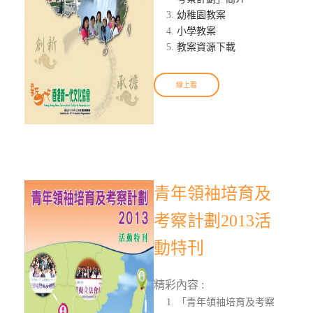
幼稚園教案
小學教案
教案資源下載
線上看
青年領袖培育及
考察計劃2013活
動特刊
精彩內容 :
「青年領袖培育及考察