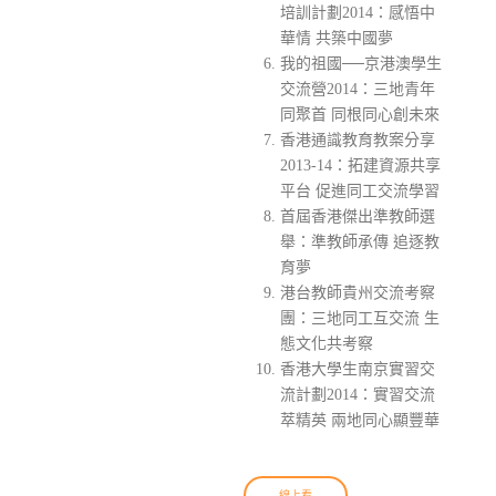
培訓計劃2014：感悟中
華情 共築中國夢
我的祖國──京港澳學生
交流營2014：三地青年
同聚首 同根同心創未來
香港通識教育教案分享
2013-14：拓建資源共享
平台 促進同工交流學習
首屆香港傑出準教師選
舉：準教師承傳 追逐教
育夢
港台教師貴州交流考察
團：三地同工互交流 生
態文化共考察
香港大學生南京實習交
流計劃2014：實習交流
萃精英 兩地同心顯豐華
線上看