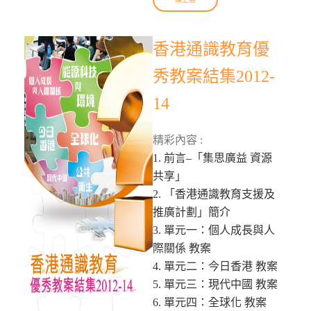
香港通識教育優
秀教案結集2012-
14
精彩內容 :
1. 前言–「集思廣益 資源
共享」
2. 「香港通識教育支援及
推廣計劃」簡介
3. 單元一：個人成長與人
際關係 教案
4. 單元二：今日香港 教案
5. 單元三：現代中國 教案
6. 單元四：全球化 教案