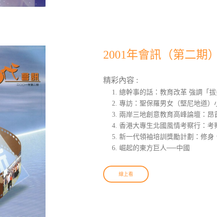
2001年會訊（第二期
精彩內容 :
總幹事的話：教育改革 強調「拔
專訪：聖保羅男女（堅尼地道）小
兩岸三地創意教育高峰論壇：昂
香港大專生北國風情考察行：考
新一代領袖培訓獎勵計劃：修身
崛起的東方巨人──中國
線上看