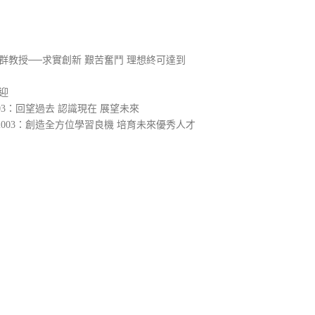
群教授──求實創新 艱苦奮鬥 理想終可達到
迎
3：回望過去 認識現在 展望未來
003：創造全方位學習良機 培育未來優秀人才