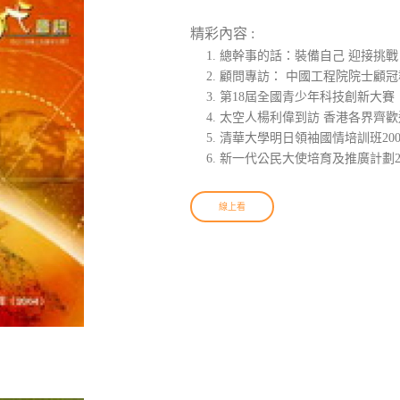
精彩內容 :
總幹事的話：裝備自己 迎接挑戰
顧問專訪： 中國工程院院士顧冠
第18屆全國青少年科技創新大賽
太空人楊利偉到訪 香港各界齊歡
清華大學明日領袖國情培訓班200
新一代公民大使培育及推廣計劃2
線上看