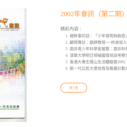
2002年會訊（第二期
精彩內容 :
總幹事的話：「少年發明與創造
顧問專訪：趙崢教授──終身投
南非青少年科學家展覽：南非科
清華大學明日領袖國情培訓考察交
香港大專生陽山生活體驗營200
新一代公民大使培育及推廣計劃20
線上看