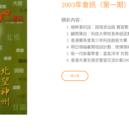
2003年會訊（第一期
精彩內容 :
總幹事的話：困境求出路 實習奪
顧問專訪：科技大學校長朱經武
香港賽馬會青少年科技創新大賽
明日領袖暑期培訓計劃：修煉領
新一代新春聚會：喜氣洋洋 共賀
香港大專生南京實習交流計劃200
線上看