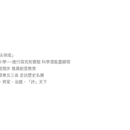
）
尖保底」
學──進行探究和實驗 科學潛能盡顯現
首闊步 推廣創意教育
察東北三省 走訪歷史名勝
、齊家、治國、「評」天下