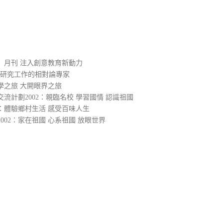
）
」月刊 注入創意教育新動力
入研究工作的相對論專家
學之旅 大開眼界之旅
流計劃2002：親臨名校 學習國情 認識祖國
2：體驗鄉村生活 感受百味人生
02：家在祖國 心系祖國 放眼世界