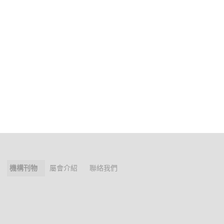
機構刊物
屬會介紹
聯絡我們