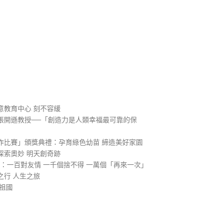
）
意教育中心 刻不容緩
張開遜教授──「創造力是人類幸福最可靠的保
作比賽」頒獎典禮：孕育綠色幼苗 締造美好家園
探索奧妙 明天創奇跡
1：一百對友情 一千個捨不得 一萬個「再來一次」
之行 人生之旅
祖國