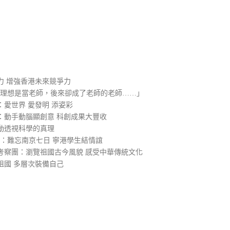
）
力 增強香港未來競爭力
的理想是當老師，後來卻成了老師的老師……」
愛世界 愛發明 添姿彩
：動手動腦顯創意 科創成果大豐收
動透視科學的真理
2：難忘南京七日 寧港學生結情誼
考察團：瀏覽祖國古今風貌 感受中華傳統文化
祖國 多層次裝備自己