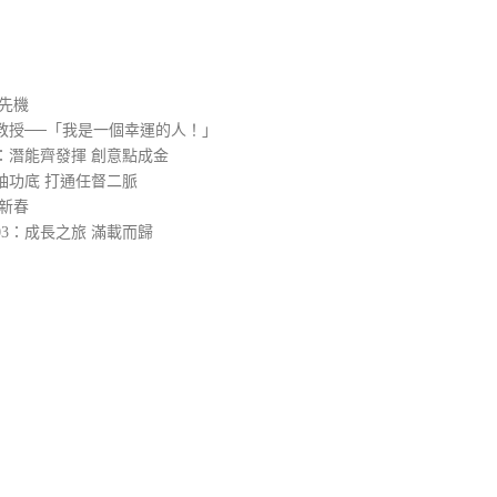
）
先機
教授──「我是一個幸運的人！」
：潛能齊發揮 創意點成金
袖功底 打通任督二脈
新春
3：成長之旅 滿載而歸