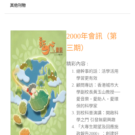
其他刊物
2000年會訊（第
三期）
精彩內容 :
總幹事的話：活學活用
學習更有效
顧問專訪：香港城市大
學副校長黃玉山教授──
愛音樂‧愛助人‧愛環
保的科學家
到校科普演講：開啟科
學之門 引發無窮興趣
「大專生期望及回應施
政報告2000」：創建好