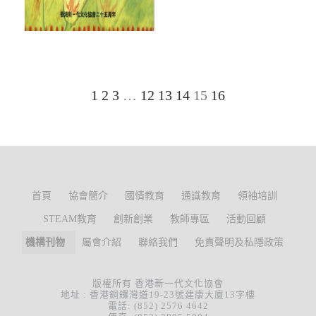
1
2
3
…
12
13
14
15
16
首頁
協會簡介
國情教育
通識教育
領袖培訓
STEAM教育
創新創業
教師專區
活動回顧
機構刊物
屬會介紹
聯絡我們
免責聲明及私隱政策
版權所有 香港新一代文化協會
地址 : 香港銅鑼灣道19-23號建康大廈13字樓
電話: (852) 2576 4642