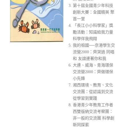
第十屆全國青少年科技
創新大賽：全國精英 聚
首一堂
「長江小小科學家」獎
勵活動：知識給我力量
科學伴我飛翔
我的祖國──京港學生交
流營2000：齊哭過 同唱
和 友誼連著你和我
大連、威海、青海環保
交流營2000：齊做環保
小先鋒
湘西環境、教育、文化
交流團：從認識到交流
從學習到實踐
香港青少年教育工作者
西雙版納交流考察團：
非一般的交流團 科學創
新同探索