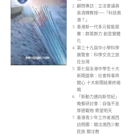
顧問專訪：立法會議員
吳清輝教授──「科技救
港？」
香港新一代多元智能競
賽：群策群力 創意實體
化
第三十九屆中小學科學
展覽會：科學交流之旅
在台灣
第七屆全港中學生十大
新聞選舉：社會時事齊
關心 十大新聞結果終揭
曉
「新動力邁向新世紀」
晚餐研討會：自強不息
厚德載物 寄望明天
香港青少年工作者湘西
訪問團：關注湘西少數
民族 關注教