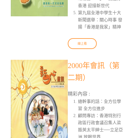
香港 迎接新世代
第九屆全港中學生十大
新聞選舉：關心時事 發
揚「香港是我家」精神
線上看
2000年會訊（第
二期）
精彩內容 :
總幹事的話：全方位學
習 全方位進步
顧問專訪：香港特別行
政區行政會議召集人梁
振英太平紳士──立足亞
洲 放眼世界