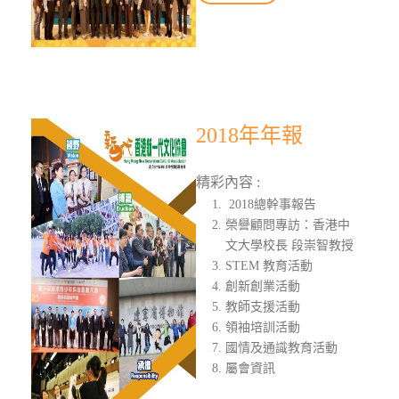
2018年年報
精彩內容 :
2018總幹事報告
榮譽顧問專訪：香港中
文大學校長 段崇智教授
STEM 教育活動
創新創業活動
教師支援活動
領袖培訓活動
國情及通識教育活動
屬會資訊