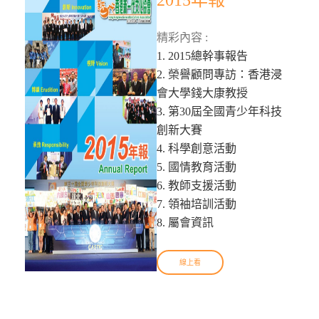
2015年報
精彩內容 :
1. 2015總幹事報告
2. 榮譽顧問專訪：香港浸
會大學錢大康教授
3. 第30屆全國青少年科技
創新大賽
4. 科學創意活動
5. 國情教育活動
6. 教師支援活動
7. 領袖培訓活動
8. 屬會資訊
線上看