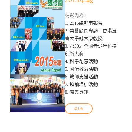
2015年報
精彩內容 :
1. 2015總幹事報告
2. 榮譽顧問專訪：香港浸
會大學錢大康教授
3. 第30屆全國青少年科技
創新大賽
4. 科學創意活動
5. 國情教育活動
6. 教師支援活動
7. 領袖培訓活動
8. 屬會資訊
線上看