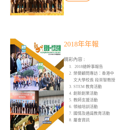
2018年年報
精彩內容 :
2018總幹事報告
榮譽顧問專訪：香港中
文大學校長 段崇智教授
STEM 教育活動
創新創業活動
教師支援活動
領袖培訓活動
國情及通識教育活動
屬會資訊