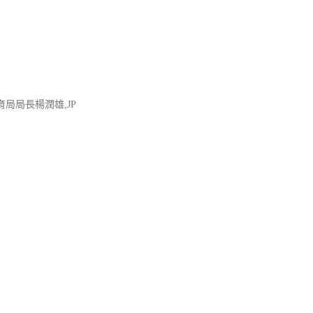
局局長楊潤雄,JP