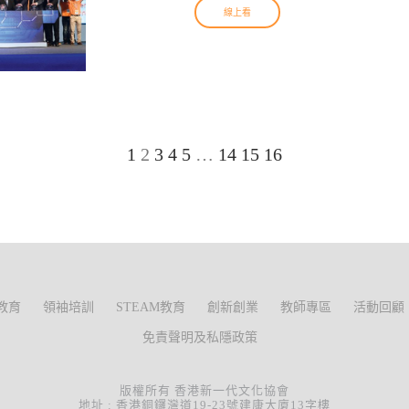
線上看
1
2
3
4
5
…
14
15
16
教育
領袖培訓
STEAM教育
創新創業
教師專區
活動回顧
免責聲明及私隱政策
版權所有 香港新一代文化協會
地址 : 香港銅鑼灣道19-23號建康大廈13字樓