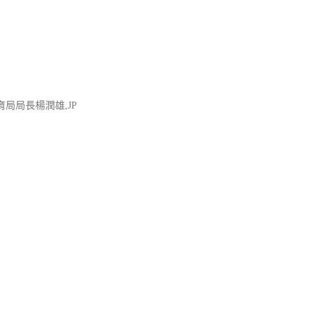
局局長楊潤雄,JP