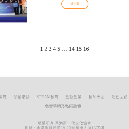
線上看
1
2
3
4
5
…
14
15
16
教育
領袖培訓
STEAM教育
創新創業
教師專區
活動回顧
免責聲明及私隱政策
版權所有 香港新一代文化協會
地址 : 香港銅鑼灣道19-23號建康大廈13字樓