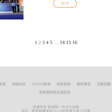
線上看
1
2
3
4
5
…
14
15
16
教育
領袖培訓
STEAM教育
創新創業
教師專區
活動回顧
免責聲明及私隱政策
版權所有 香港新一代文化協會
地址 : 香港銅鑼灣道19-23號建康大廈13字樓