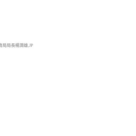
局局長楊潤雄,JP