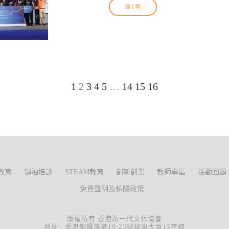
線上看
1
2
3
4
5
…
14
15
16
教育
領袖培訓
STEAM教育
創新創業
教師專區
活動回顧
免責聲明及私隱政策
版權所有 香港新一代文化協會
地址 : 香港銅鑼灣道19-23號建康大廈13字樓