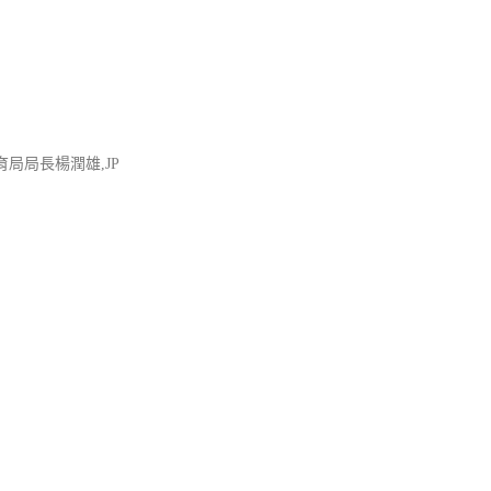
局局長楊潤雄,JP