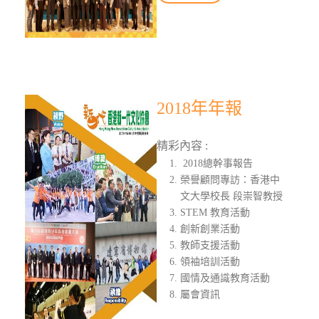
2018年年報
精彩內容 :
2018總幹事報告
榮譽顧問專訪：香港中
文大學校長 段崇智教授
STEM 教育活動
創新創業活動
教師支援活動
領袖培訓活動
國情及通識教育活動
屬會資訊