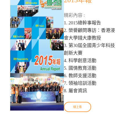
2015年報
精彩內容 :
1. 2015總幹事報告
2. 榮譽顧問專訪：香港浸
會大學錢大康教授
3. 第30屆全國青少年科技
創新大賽
4. 科學創意活動
5. 國情教育活動
6. 教師支援活動
7. 領袖培訓活動
8. 屬會資訊
線上看