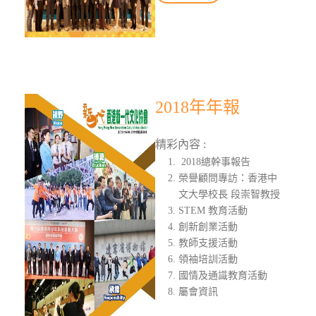
2018年年報
精彩內容 :
2018總幹事報告
榮譽顧問專訪：香港中
文大學校長 段崇智教授
STEM 教育活動
創新創業活動
教師支援活動
領袖培訓活動
國情及通識教育活動
屬會資訊