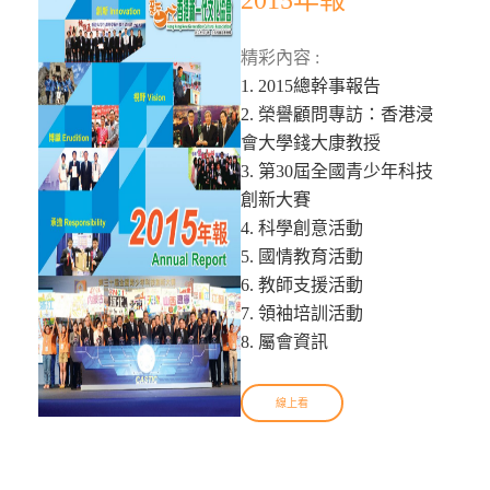
2015年報
精彩內容 :
1. 2015總幹事報告
2. 榮譽顧問專訪：香港浸
會大學錢大康教授
3. 第30屆全國青少年科技
創新大賽
4. 科學創意活動
5. 國情教育活動
6. 教師支援活動
7. 領袖培訓活動
8. 屬會資訊
線上看