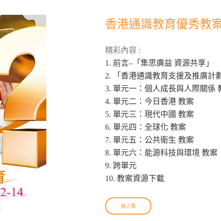
香港通識教育優秀教案結集
精彩內容 :
1. 前言–「集思廣益 資源共享」
2. 「香港通識教育支援及推廣計
3. 單元一：個人成長與人際關係 
4. 單元二：今日香港 教案
5. 單元三：現代中國 教案
6. 單元四：全球化 教案
7. 單元五：公共衛生 教案
8. 單元六：能源科技與環境 教案
9. 跨單元
10. 教案資源下載
線上看