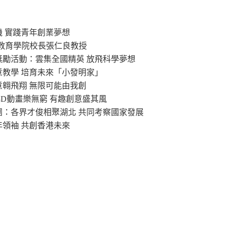
機 實踐青年創業夢想
港教育學院校長張仁良教授
」獎勵活動：雲集全國精英 放飛科學夢想
意教學 培育未來「小發明家」
意翱飛翔 無限可能由我創
：3D動畫樂無窮 有趣創意盛其風
察團：各界才俊相聚湖北 共同考察國家發展
年領袖 共創香港未來