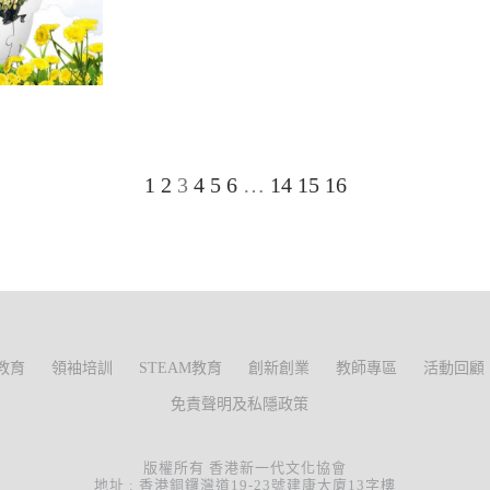
1
2
3
4
5
6
…
14
15
16
教育
領袖培訓
STEAM教育
創新創業
教師專區
活動回顧
免責聲明及私隱政策
版權所有 香港新一代文化協會
地址 : 香港銅鑼灣道19-23號建康大廈13字樓