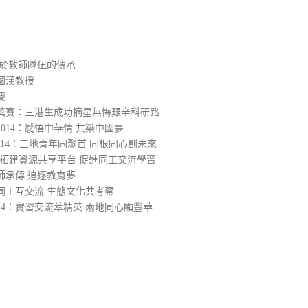
在於教師隊伍的傳承
國漢教授
慶
大獎賽：三港生成功摘星無悔艱辛科研路
014：感悟中華情 共築中國夢
014：三地青年同聚首 同根同心創未來
4：拓建資源共享平台 促進同工交流學習
師承傳 追逐教育夢
同工互交流 生態文化共考察
14：實習交流萃精英 兩地同心顯豐華