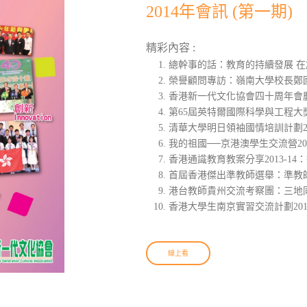
2014年會訊 (第一期)
精彩內容 :
總幹事的話：教育的持續發展 
榮譽顧問專訪：嶺南大學校長鄭
香港新一代文化協會四十周年會
第65屆英特爾國際科學與工程
清華大學明日領袖國情培訓計劃2
我的祖國──京港澳學生交流營2
香港通識教育教案分享2013-1
首屆香港傑出準教師選舉：準教
港台教師貴州交流考察團：三地
香港大學生南京實習交流計劃20
線上看