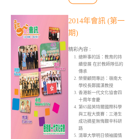
2014年會訊 (第一
期)
精彩內容 :
總幹事的話：教育的持
續發展 在於教師隊伍的
傳承
榮譽顧問專訪：嶺南大
學校長鄭國漢教授
香港新一代文化協會四
十周年會慶
第65屆英特爾國際科學
與工程大獎賽：三港生
成功摘星無悔艱辛科研
路
清華大學明日領袖國情