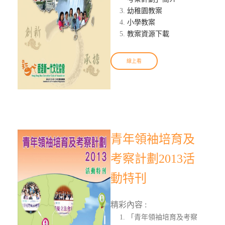
幼稚園教案
小學教案
教案資源下載
線上看
青年領袖培育及
考察計劃2013活
動特刊
精彩內容 :
「青年領袖培育及考察