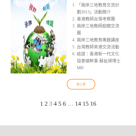
「兩岸三地教育交流計
劃2013」活動簡介
香港教師台灣考察團
兩岸三地教師韶關交流
團
兩岸三地教育專題講座
台灣教師來港交流活動
結語：香港新一代文化
協會總幹事 蘇祉祺博士
MH
線上看
1
2
3
4
5
6
…
14
15
16