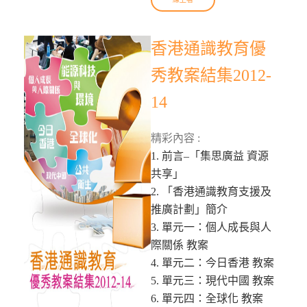
香港通識教育優
秀教案結集2012-
14
精彩內容 :
1. 前言–「集思廣益 資源
共享」
2. 「香港通識教育支援及
推廣計劃」簡介
3. 單元一：個人成長與人
際關係 教案
4. 單元二：今日香港 教案
5. 單元三：現代中國 教案
6. 單元四：全球化 教案