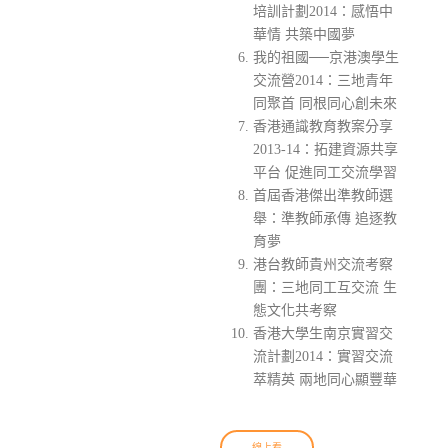
培訓計劃2014：感悟中
華情 共築中國夢
我的祖國──京港澳學生
交流營2014：三地青年
同聚首 同根同心創未來
香港通識教育教案分享
2013-14：拓建資源共享
平台 促進同工交流學習
首屆香港傑出準教師選
舉：準教師承傳 追逐教
育夢
港台教師貴州交流考察
團：三地同工互交流 生
態文化共考察
香港大學生南京實習交
流計劃2014：實習交流
萃精英 兩地同心顯豐華
線上看