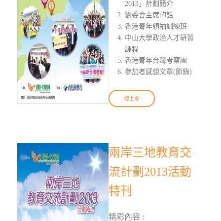
2013」計劃簡介
籌委會主席的話
香港青年領袖訓練班
中山大學政治人才研習
課程
香港青年台灣考察團
參加者感想文章(節錄)
線上看
兩岸三地教育交
流計劃2013活動
特刊
精彩內容 :