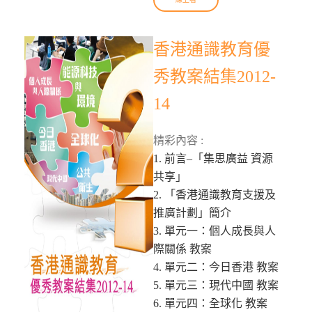
香港通識教育優
秀教案結集2012-
14
精彩內容 :
1. 前言–「集思廣益 資源
共享」
2. 「香港通識教育支援及
推廣計劃」簡介
3. 單元一：個人成長與人
際關係 教案
4. 單元二：今日香港 教案
5. 單元三：現代中國 教案
6. 單元四：全球化 教案