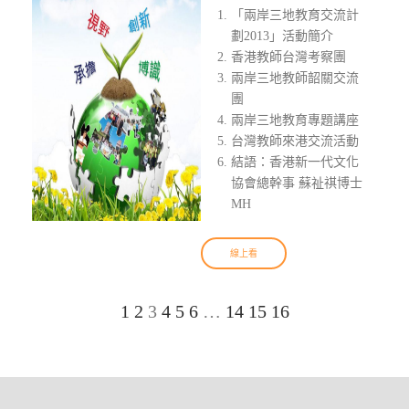
「兩岸三地教育交流計
劃2013」活動簡介
香港教師台灣考察團
兩岸三地教師韶關交流
團
兩岸三地教育專題講座
台灣教師來港交流活動
結語：香港新一代文化
協會總幹事 蘇祉祺博士
MH
線上看
1
2
3
4
5
6
…
14
15
16