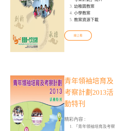
幼稚園教案
小學教案
教案資源下載
線上看
青年領袖培育及
考察計劃2013活
動特刊
精彩內容 :
「青年領袖培育及考察