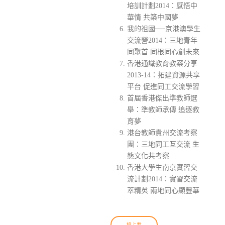
培訓計劃2014：感悟中
華情 共築中國夢
我的祖國──京港澳學生
交流營2014：三地青年
同聚首 同根同心創未來
香港通識教育教案分享
2013-14：拓建資源共享
平台 促進同工交流學習
首屆香港傑出準教師選
舉：準教師承傳 追逐教
育夢
港台教師貴州交流考察
團：三地同工互交流 生
態文化共考察
香港大學生南京實習交
流計劃2014：實習交流
萃精英 兩地同心顯豐華
線上看