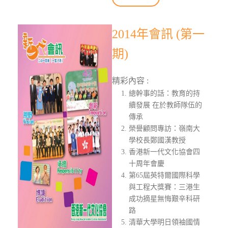
2014年會訊 (第一
期)
精彩內容 :
總幹事的話：教育的持
續發展 在於教師隊伍的
傳承
榮譽顧問專訪：嶺南大
學校長鄭國漢教授
香港新一代文化協會四
十周年會慶
第65屆英特爾國際科學
與工程大獎賽：三港生
成功摘星無悔艱辛科研
路
清華大學明日領袖國情