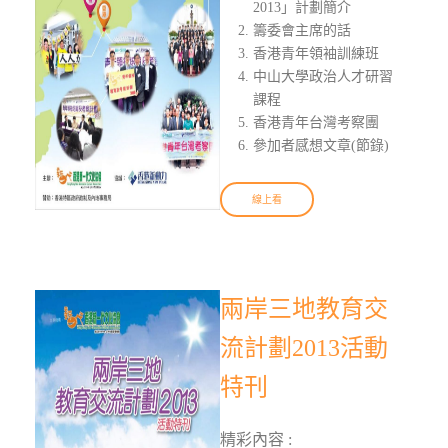
2013」計劃簡介
籌委會主席的話
香港青年領袖訓練班
中山大學政治人才研習
課程
香港青年台灣考察團
參加者感想文章(節錄)
線上看
兩岸三地教育交
流計劃2013活動
特刊
精彩內容 :