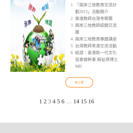
「兩岸三地教育交流計
劃2013」活動簡介
香港教師台灣考察團
兩岸三地教師韶關交流
團
兩岸三地教育專題講座
台灣教師來港交流活動
結語：香港新一代文化
協會總幹事 蘇祉祺博士
MH
線上看
1
2
3
4
5
6
…
14
15
16