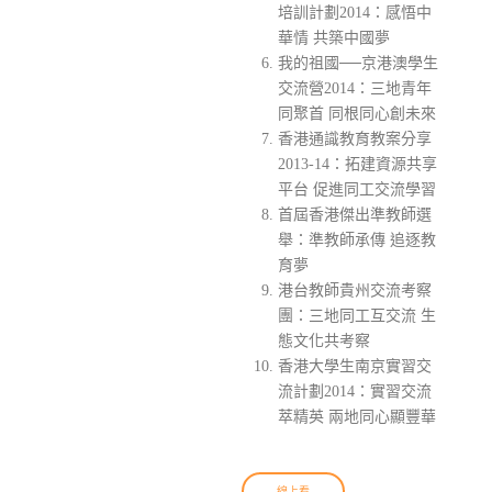
培訓計劃2014：感悟中
華情 共築中國夢
我的祖國──京港澳學生
交流營2014：三地青年
同聚首 同根同心創未來
香港通識教育教案分享
2013-14：拓建資源共享
平台 促進同工交流學習
首屆香港傑出準教師選
舉：準教師承傳 追逐教
育夢
港台教師貴州交流考察
團：三地同工互交流 生
態文化共考察
香港大學生南京實習交
流計劃2014：實習交流
萃精英 兩地同心顯豐華
線上看