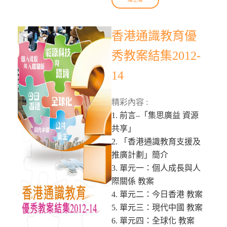
香港通識教育優
秀教案結集2012-
14
精彩內容 :
1. 前言–「集思廣益 資源
共享」
2. 「香港通識教育支援及
推廣計劃」簡介
3. 單元一：個人成長與人
際關係 教案
4. 單元二：今日香港 教案
5. 單元三：現代中國 教案
6. 單元四：全球化 教案