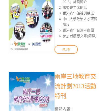
2013」計劃簡介
籌委會主席的話
香港青年領袖訓練班
中山大學政治人才研習
課程
香港青年台灣考察團
參加者感想文章(節錄)
線上看
兩岸三地教育交
流計劃2013活動
特刊
精彩內容 :