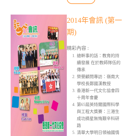
2014年會訊 (第一
期)
精彩內容 :
總幹事的話：教育的持
續發展 在於教師隊伍的
傳承
榮譽顧問專訪：嶺南大
學校長鄭國漢教授
香港新一代文化協會四
十周年會慶
第65屆英特爾國際科學
與工程大獎賽：三港生
成功摘星無悔艱辛科研
路
清華大學明日領袖國情