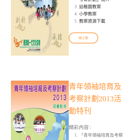
幼稚園教案
小學教案
教案資源下載
線上看
青年領袖培育及
考察計劃2013活
動特刊
精彩內容 :
「青年領袖培育及考察