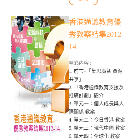
香港通識教育優
秀教案結集2012-
14
精彩內容 :
1. 前言–「集思廣益 資源
共享」
2. 「香港通識教育支援及
推廣計劃」簡介
3. 單元一：個人成長與人
際關係 教案
4. 單元二：今日香港 教案
5. 單元三：現代中國 教案
6. 單元四：全球化 教案