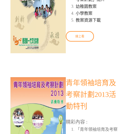
幼稚園教案
小學教案
教案資源下載
線上看
青年領袖培育及
考察計劃2013活
動特刊
精彩內容 :
「青年領袖培育及考察