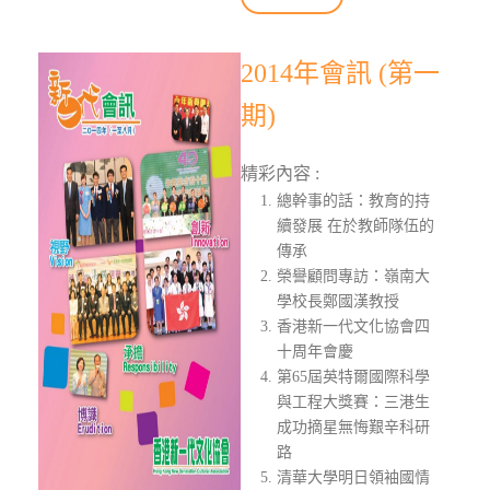
2014年會訊 (第一
期)
精彩內容 :
總幹事的話：教育的持
續發展 在於教師隊伍的
傳承
榮譽顧問專訪：嶺南大
學校長鄭國漢教授
香港新一代文化協會四
十周年會慶
第65屆英特爾國際科學
與工程大獎賽：三港生
成功摘星無悔艱辛科研
路
清華大學明日領袖國情