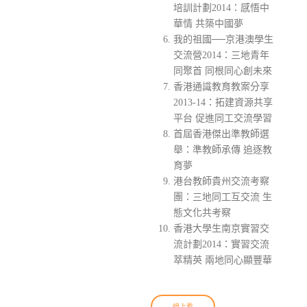
培訓計劃2014：感悟中
華情 共築中國夢
我的祖國──京港澳學生
交流營2014：三地青年
同聚首 同根同心創未來
香港通識教育教案分享
2013-14：拓建資源共享
平台 促進同工交流學習
首屆香港傑出準教師選
舉：準教師承傳 追逐教
育夢
港台教師貴州交流考察
團：三地同工互交流 生
態文化共考察
香港大學生南京實習交
流計劃2014：實習交流
萃精英 兩地同心顯豐華
線上看