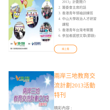
2013」計劃簡介
籌委會主席的話
香港青年領袖訓練班
中山大學政治人才研習
課程
香港青年台灣考察團
參加者感想文章(節錄)
線上看
兩岸三地教育交
流計劃2013活動
特刊
精彩內容 :