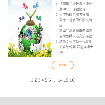
「兩岸三地教育交流計
劃2013」活動簡介
香港教師台灣考察團
兩岸三地教師韶關交流
團
兩岸三地教育專題講座
台灣教師來港交流活動
結語：香港新一代文化
協會總幹事 蘇祉祺博士
MH
線上看
1
2
3
4
5
6
…
14
15
16