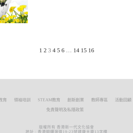
1
2
3
4
5
6
…
14
15
16
教育
領袖培訓
STEAM教育
創新創業
教師專區
活動回顧
免責聲明及私隱政策
版權所有 香港新一代文化協會
地址 : 香港銅鑼灣道19-23號建康大廈13字樓