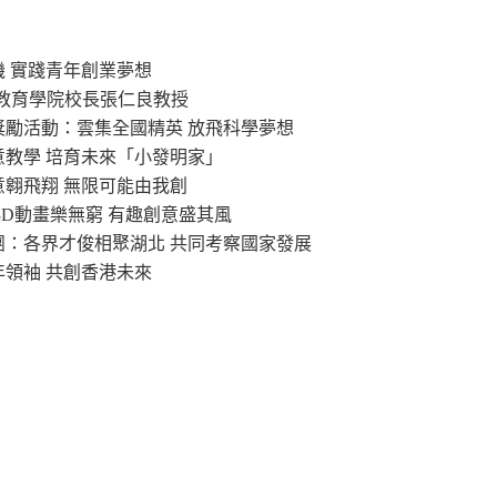
機 實踐青年創業夢想
港教育學院校長張仁良教授
」獎勵活動：雲集全國精英 放飛科學夢想
意教學 培育未來「小發明家」
意翱飛翔 無限可能由我創
：3D動畫樂無窮 有趣創意盛其風
察團：各界才俊相聚湖北 共同考察國家發展
年領袖 共創香港未來