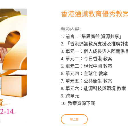
香港通識教育優秀教案結集
精彩內容 :
1. 前言–「集思廣益 資源共享」
2. 「香港通識教育支援及推廣計
3. 單元一：個人成長與人際關係 
4. 單元二：今日香港 教案
5. 單元三：現代中國 教案
6. 單元四：全球化 教案
7. 單元五：公共衛生 教案
8. 單元六：能源科技與環境 教案
9. 跨單元
10. 教案資源下載
線上看