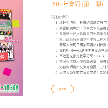
2014年會訊 (第一期)
精彩內容 :
總幹事的話：教育的持續發展 
榮譽顧問專訪：嶺南大學校長鄭
香港新一代文化協會四十周年會
第65屆英特爾國際科學與工程
清華大學明日領袖國情培訓計劃2
我的祖國──京港澳學生交流營2
香港通識教育教案分享2013-1
首屆香港傑出準教師選舉：準教
港台教師貴州交流考察團：三地
香港大學生南京實習交流計劃20
線上看