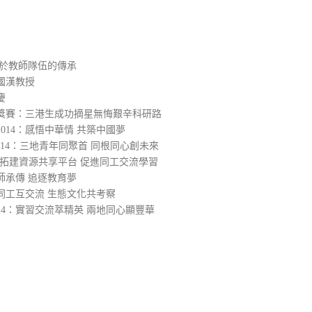
在於教師隊伍的傳承
國漢教授
慶
大獎賽：三港生成功摘星無悔艱辛科研路
014：感悟中華情 共築中國夢
014：三地青年同聚首 同根同心創未來
4：拓建資源共享平台 促進同工交流學習
師承傳 追逐教育夢
同工互交流 生態文化共考察
14：實習交流萃精英 兩地同心顯豐華