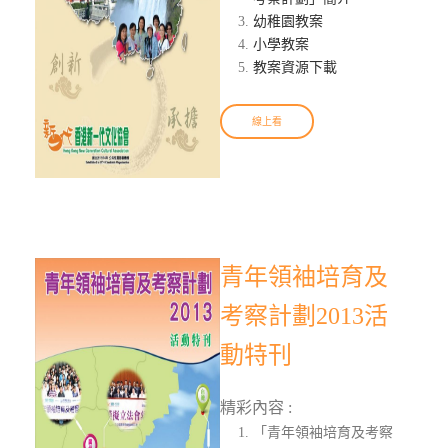
幼稚園教案
小學教案
教案資源下載
線上看
青年領袖培育及
考察計劃2013活
動特刊
精彩內容 :
「青年領袖培育及考察