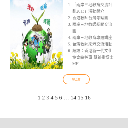
「兩岸三地教育交流計
劃2013」活動簡介
香港教師台灣考察團
兩岸三地教師韶關交流
團
兩岸三地教育專題講座
台灣教師來港交流活動
結語：香港新一代文化
協會總幹事 蘇祉祺博士
MH
線上看
1
2
3
4
5
6
…
14
15
16