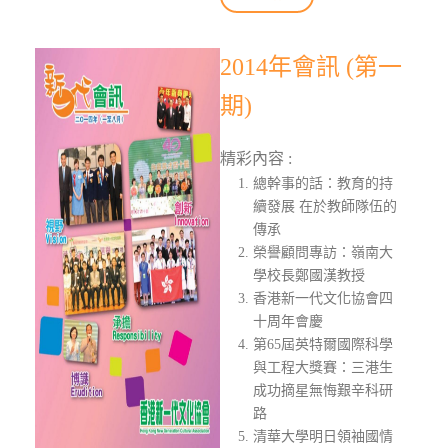
2014年會訊 (第一
期)
精彩內容 :
總幹事的話：教育的持
續發展 在於教師隊伍的
傳承
榮譽顧問專訪：嶺南大
學校長鄭國漢教授
香港新一代文化協會四
十周年會慶
第65屆英特爾國際科學
與工程大獎賽：三港生
成功摘星無悔艱辛科研
路
清華大學明日領袖國情