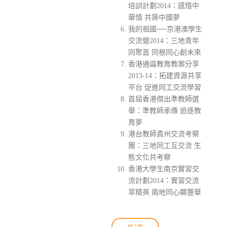
培訓計劃2014：感悟中
華情 共築中國夢
我的祖國──京港澳學生
交流營2014：三地青年
同聚首 同根同心創未來
香港通識教育教案分享
2013-14：拓建資源共享
平台 促進同工交流學習
首屆香港傑出準教師選
舉：準教師承傳 追逐教
育夢
港台教師貴州交流考察
團：三地同工互交流 生
態文化共考察
香港大學生南京實習交
流計劃2014：實習交流
萃精英 兩地同心顯豐華
線上看