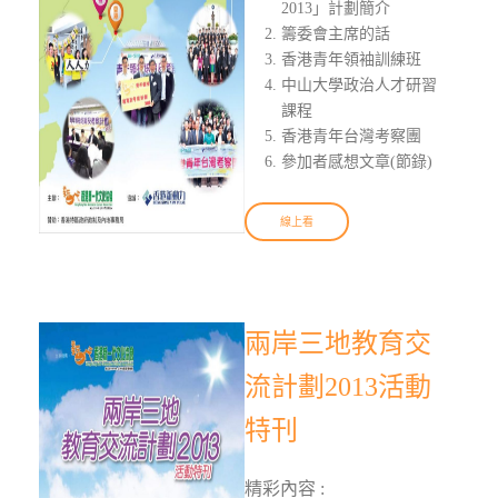
2013」計劃簡介
籌委會主席的話
香港青年領袖訓練班
中山大學政治人才研習
課程
香港青年台灣考察團
參加者感想文章(節錄)
線上看
兩岸三地教育交
流計劃2013活動
特刊
精彩內容 :