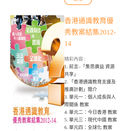
香港通識教育優
秀教案結集2012-
14
精彩內容 :
1. 前言–「集思廣益 資源
共享」
2. 「香港通識教育支援及
推廣計劃」簡介
3. 單元一：個人成長與人
際關係 教案
4. 單元二：今日香港 教案
5. 單元三：現代中國 教案
6. 單元四：全球化 教案