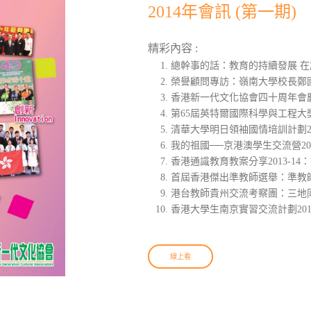
2014年會訊 (第一期)
精彩內容 :
總幹事的話：教育的持續發展 
榮譽顧問專訪：嶺南大學校長鄭
香港新一代文化協會四十周年會
第65屆英特爾國際科學與工程
清華大學明日領袖國情培訓計劃2
我的祖國──京港澳學生交流營2
香港通識教育教案分享2013-1
首屆香港傑出準教師選舉：準教
港台教師貴州交流考察團：三地
香港大學生南京實習交流計劃20
線上看