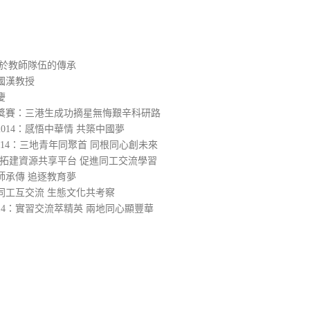
在於教師隊伍的傳承
國漢教授
慶
大獎賽：三港生成功摘星無悔艱辛科研路
014：感悟中華情 共築中國夢
014：三地青年同聚首 同根同心創未來
4：拓建資源共享平台 促進同工交流學習
師承傳 追逐教育夢
同工互交流 生態文化共考察
14：實習交流萃精英 兩地同心顯豐華