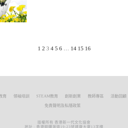
1
2
3
4
5
6
…
14
15
16
教育
領袖培訓
STEAM教育
創新創業
教師專區
活動回顧
免責聲明及私隱政策
版權所有 香港新一代文化協會
地址 : 香港銅鑼灣道19-23號建康大廈13字樓