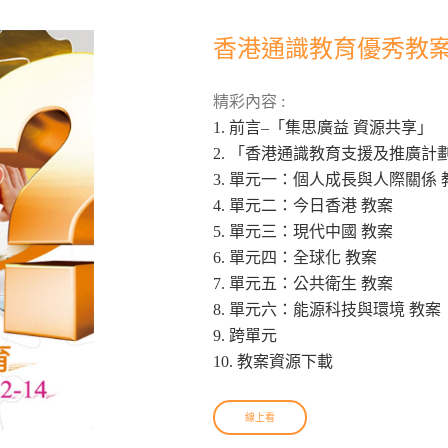
香港通識教育優秀教案結集
精彩內容 :
1. 前言–「集思廣益 資源共享」
2. 「香港通識教育支援及推廣計
3. 單元一：個人成長與人際關係 
4. 單元二：今日香港 教案
5. 單元三：現代中國 教案
6. 單元四：全球化 教案
7. 單元五：公共衛生 教案
8. 單元六：能源科技與環境 教案
9. 跨單元
10. 教案資源下載
線上看