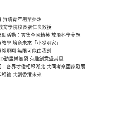
機 實踐青年創業夢想
港教育學院校長張仁良教授
」獎勵活動：雲集全國精英 放飛科學夢想
意教學 培育未來「小發明家」
意翱飛翔 無限可能由我創
：3D動畫樂無窮 有趣創意盛其風
察團：各界才俊相聚湖北 共同考察國家發展
年領袖 共創香港未來