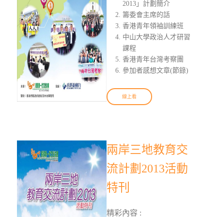
2013」計劃簡介
籌委會主席的話
香港青年領袖訓練班
中山大學政治人才研習
課程
香港青年台灣考察團
參加者感想文章(節錄)
線上看
兩岸三地教育交
流計劃2013活動
特刊
精彩內容 :