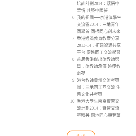
培訓計劃2014：感悟中
華情 共築中國夢
我的祖國──京港澳學生
交流營2014：三地青年
同聚首 同根同心創未來
香港通識教育教案分享
2013-14：拓建資源共享
平台 促進同工交流學習
首屆香港傑出準教師選
舉：準教師承傳 追逐教
育夢
港台教師貴州交流考察
團：三地同工互交流 生
態文化共考察
香港大學生南京實習交
流計劃2014：實習交流
萃精英 兩地同心顯豐華
線上看