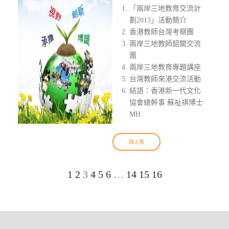
「兩岸三地教育交流計
劃2013」活動簡介
香港教師台灣考察團
兩岸三地教師韶關交流
團
兩岸三地教育專題講座
台灣教師來港交流活動
結語：香港新一代文化
協會總幹事 蘇祉祺博士
MH
線上看
1
2
3
4
5
6
…
14
15
16