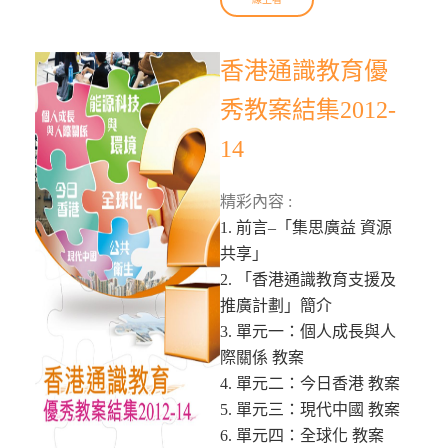
香港通識教育優
秀教案結集2012-
14
精彩內容 :
1. 前言–「集思廣益 資源
共享」
2. 「香港通識教育支援及
推廣計劃」簡介
3. 單元一：個人成長與人
際關係 教案
4. 單元二：今日香港 教案
5. 單元三：現代中國 教案
6. 單元四：全球化 教案