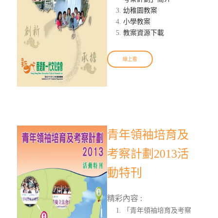
幼稚園教案
小學教案
教案資源下載
線上看
青年領袖培育及
考察計劃2013活
動特刊
精彩內容 :
「青年領袖培育及考察