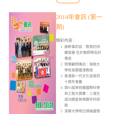
2014年會訊 (第一
期)
精彩內容 :
總幹事的話：教育的持
續發展 在於教師隊伍的
傳承
榮譽顧問專訪：嶺南大
學校長鄭國漢教授
香港新一代文化協會四
十周年會慶
第65屆英特爾國際科學
與工程大獎賽：三港生
成功摘星無悔艱辛科研
路
清華大學明日領袖國情