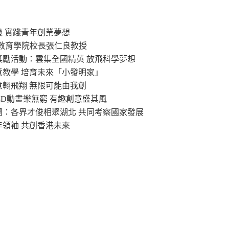
機 實踐青年創業夢想
港教育學院校長張仁良教授
」獎勵活動：雲集全國精英 放飛科學夢想
意教學 培育未來「小發明家」
意翱飛翔 無限可能由我創
：3D動畫樂無窮 有趣創意盛其風
察團：各界才俊相聚湖北 共同考察國家發展
年領袖 共創香港未來