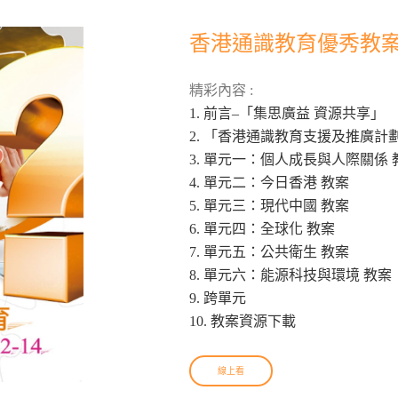
香港通識教育優秀教案結集
精彩內容 :
1. 前言–「集思廣益 資源共享」
2. 「香港通識教育支援及推廣計
3. 單元一：個人成長與人際關係 
4. 單元二：今日香港 教案
5. 單元三：現代中國 教案
6. 單元四：全球化 教案
7. 單元五：公共衛生 教案
8. 單元六：能源科技與環境 教案
9. 跨單元
10. 教案資源下載
線上看