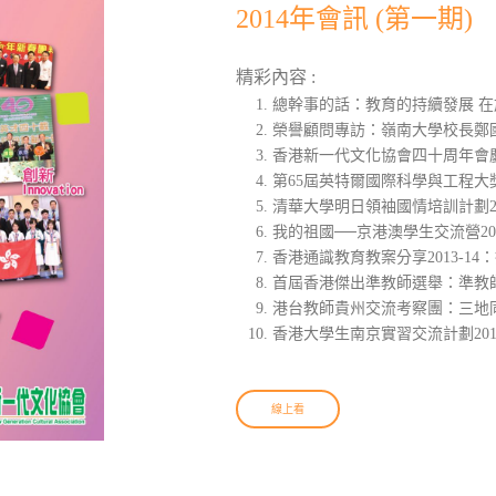
2014年會訊 (第一期)
精彩內容 :
總幹事的話：教育的持續發展 
榮譽顧問專訪：嶺南大學校長鄭
香港新一代文化協會四十周年會
第65屆英特爾國際科學與工程
清華大學明日領袖國情培訓計劃2
我的祖國──京港澳學生交流營2
香港通識教育教案分享2013-1
首屆香港傑出準教師選舉：準教
港台教師貴州交流考察團：三地
香港大學生南京實習交流計劃20
線上看