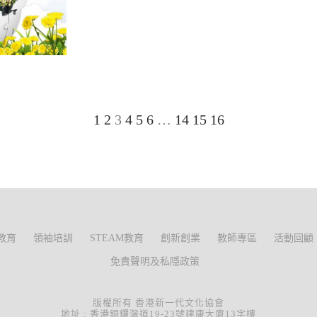
1
2
3
4
5
6
…
14
15
16
教育
領袖培訓
STEAM教育
創新創業
教師專區
活動回顧
免責聲明及私隱政策
版權所有 香港新一代文化協會
地址 : 香港銅鑼灣道19-23號建康大廈13字樓