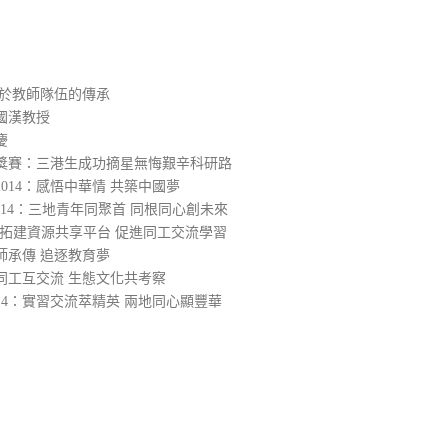
在於教師隊伍的傳承
國漢教授
慶
大獎賽：三港生成功摘星無悔艱辛科研路
014：感悟中華情 共築中國夢
014：三地青年同聚首 同根同心創未來
4：拓建資源共享平台 促進同工交流學習
師承傳 追逐教育夢
同工互交流 生態文化共考察
14：實習交流萃精英 兩地同心顯豐華