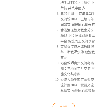
培訓計劃2014：感悟中
華情 共築中國夢
我的祖國──京港澳學生
交流營2014：三地青年
同聚首 同根同心創未來
香港通識教育教案分享
2013-14：拓建資源共享
平台 促進同工交流學習
首屆香港傑出準教師選
舉：準教師承傳 追逐教
育夢
港台教師貴州交流考察
團：三地同工互交流 生
態文化共考察
香港大學生南京實習交
流計劃2014：實習交流
萃精英 兩地同心顯豐華
線上看