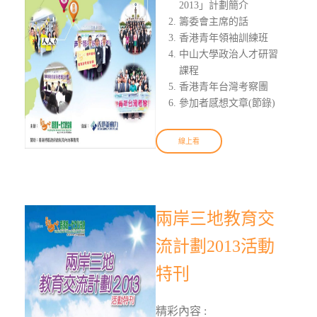
2013」計劃簡介
籌委會主席的話
香港青年領袖訓練班
中山大學政治人才研習
課程
香港青年台灣考察團
參加者感想文章(節錄)
線上看
兩岸三地教育交
流計劃2013活動
特刊
精彩內容 :