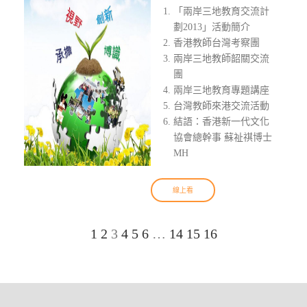
「兩岸三地教育交流計
劃2013」活動簡介
香港教師台灣考察團
兩岸三地教師韶關交流
團
兩岸三地教育專題講座
台灣教師來港交流活動
結語：香港新一代文化
協會總幹事 蘇祉祺博士
MH
線上看
1
2
3
4
5
6
…
14
15
16