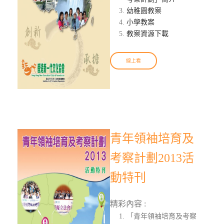
幼稚園教案
小學教案
教案資源下載
線上看
青年領袖培育及
考察計劃2013活
動特刊
精彩內容 :
「青年領袖培育及考察