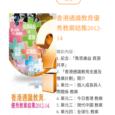
香港通識教育優
秀教案結集2012-
14
精彩內容 :
1. 前言–「集思廣益 資源
共享」
2. 「香港通識教育支援及
推廣計劃」簡介
3. 單元一：個人成長與人
際關係 教案
4. 單元二：今日香港 教案
5. 單元三：現代中國 教案
6. 單元四：全球化 教案