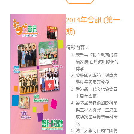
2014年會訊 (第一
期)
精彩內容 :
總幹事的話：教育的持
續發展 在於教師隊伍的
傳承
榮譽顧問專訪：嶺南大
學校長鄭國漢教授
香港新一代文化協會四
十周年會慶
第65屆英特爾國際科學
與工程大獎賽：三港生
成功摘星無悔艱辛科研
路
清華大學明日領袖國情