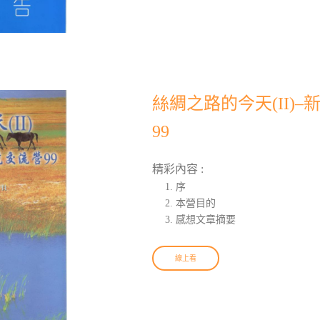
絲綢之路的今天(II)
99
精彩內容 :
序
本營目的
感想文章摘要
線上看