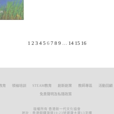
1
2
3
4
5
6
7
8
9
…
14
15
16
教育
領袖培訓
STEAM教育
創新創業
教師專區
活動回顧
免責聲明及私隱政策
版權所有 香港新一代文化協會
地址 : 香港銅鑼灣道19-23號建康大廈13字樓