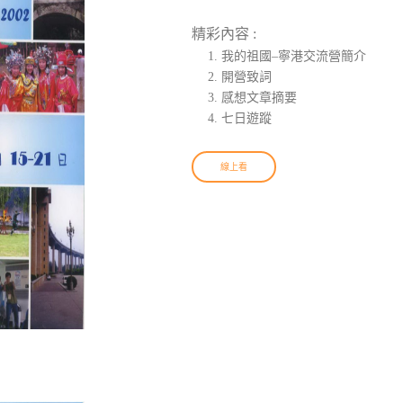
精彩內容 :
我的祖國–寧港交流營簡介
開營致詞
感想文章摘要
七日遊蹤
線上看