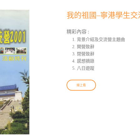
我的祖國–寧港學生交流
精彩內容 :
背景介紹及交流營主題曲
開營致辭
閉營致辭
感想摘錄
八日遊蹤
線上看