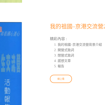
我的祖國–京港交流營2
精彩內容 :
我的祖國–京港交流營背景介紹
開營式致詞
閉營式致詞
感想文章
報告
線上看