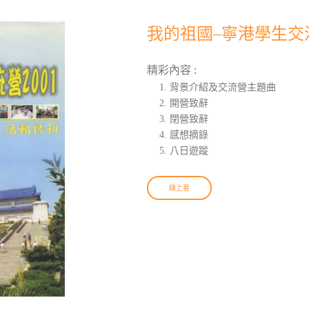
我的祖國–寧港學生交流
精彩內容 :
背景介紹及交流營主題曲
開營致辭
閉營致辭
感想摘錄
八日遊蹤
線上看