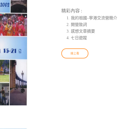
精彩內容 :
我的祖國–寧港交流營簡介
開營致詞
感想文章摘要
七日遊蹤
線上看