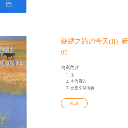
絲綢之路的今天(II)
99
精彩內容 :
序
本營目的
感想文章摘要
線上看