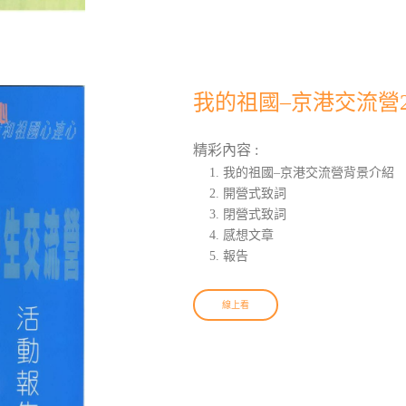
我的祖國–京港交流營2
精彩內容 :
我的祖國–京港交流營背景介紹
開營式致詞
閉營式致詞
感想文章
報告
線上看