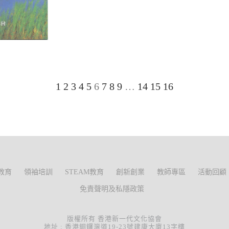
1
2
3
4
5
6
7
8
9
…
14
15
16
教育
領袖培訓
STEAM教育
創新創業
教師專區
活動回顧
免責聲明及私隱政策
版權所有 香港新一代文化協會
地址 : 香港銅鑼灣道19-23號建康大廈13字樓