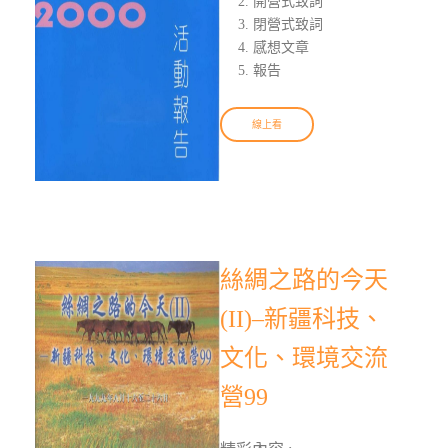
開營式致詞
閉營式致詞
感想文章
報告
線上看
絲綢之路的今天
(II)–新疆科技、
文化、環境交流
營99