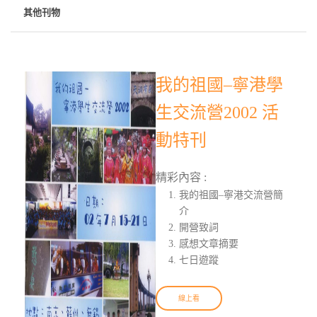
其他刊物
我的祖國–寧港學
生交流營2002 活
動特刊
精彩內容 :
我的祖國–寧港交流營簡
介
開營致詞
感想文章摘要
七日遊蹤
線上看