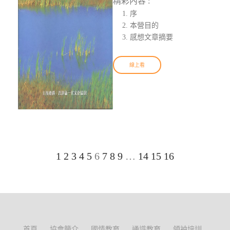
精彩內容 :
序
本營目的
感想文章摘要
線上看
1
2
3
4
5
6
7
8
9
…
14
15
16
首頁
協會簡介
國情教育
通識教育
領袖培訓