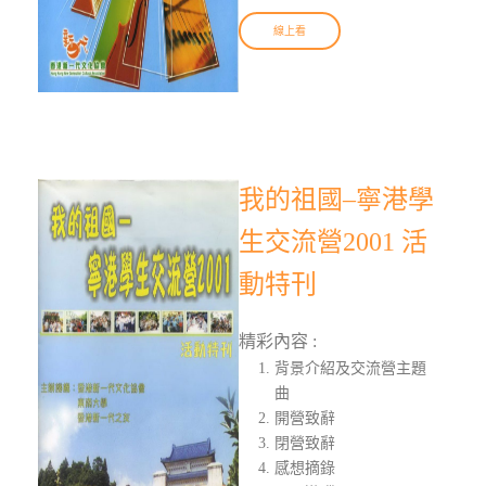
線上看
我的祖國–寧港學
生交流營2001 活
動特刊
精彩內容 :
背景介紹及交流營主題
曲
開營致辭
閉營致辭
感想摘錄