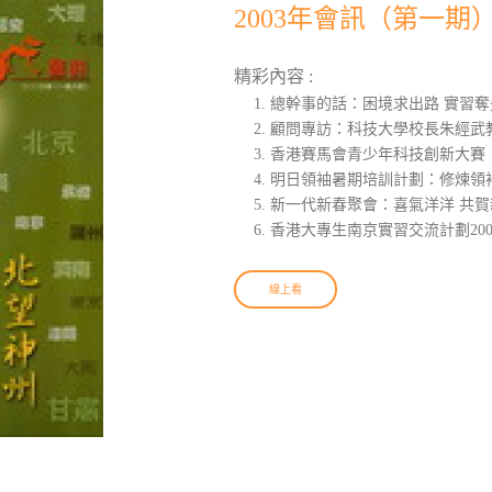
2003年會訊（第一期
精彩內容 :
總幹事的話：困境求出路 實習奪
顧問專訪：科技大學校長朱經武
香港賽馬會青少年科技創新大賽
明日領袖暑期培訓計劃：修煉領
新一代新春聚會：喜氣洋洋 共賀
香港大專生南京實習交流計劃200
線上看