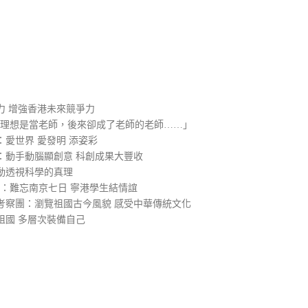
）
力 增強香港未來競爭力
的理想是當老師，後來卻成了老師的老師……」
愛世界 愛發明 添姿彩
：動手動腦顯創意 科創成果大豐收
動透視科學的真理
2：難忘南京七日 寧港學生結情誼
考察團：瀏覽祖國古今風貌 感受中華傳統文化
祖國 多層次裝備自己