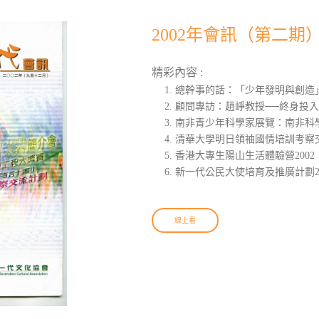
2002年會訊（第二期
精彩內容 :
總幹事的話：「少年發明與創造
顧問專訪：趙崢教授──終身投
南非青少年科學家展覽：南非科
清華大學明日領袖國情培訓考察交
香港大專生陽山生活體驗營200
新一代公民大使培育及推廣計劃20
線上看