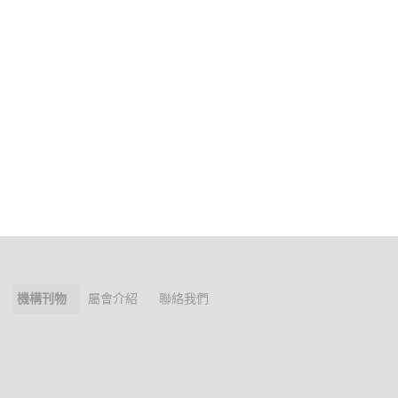
機構刊物
屬會介紹
聯絡我們