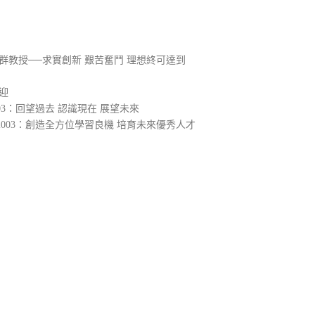
群教授──求實創新 艱苦奮鬥 理想終可達到
迎
3：回望過去 認識現在 展望未來
003：創造全方位學習良機 培育未來優秀人才