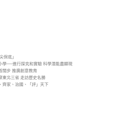
）
尖保底」
學──進行探究和實驗 科學潛能盡顯現
首闊步 推廣創意教育
察東北三省 走訪歷史名勝
、齊家、治國、「評」天下