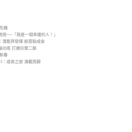
）
先機
教授──「我是一個幸運的人！」
：潛能齊發揮 創意點成金
袖功底 打通任督二脈
新春
3：成長之旅 滿載而歸