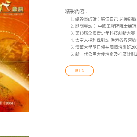
精彩內容 :
總幹事的話：裝備自己 迎接挑戰
顧問專訪： 中國工程院院士顧冠
第18屆全國青少年科技創新大賽
太空人楊利偉到訪 香港各界齊歡
清華大學明日領袖國情培訓班200
新一代公民大使培育及推廣計劃2
線上看