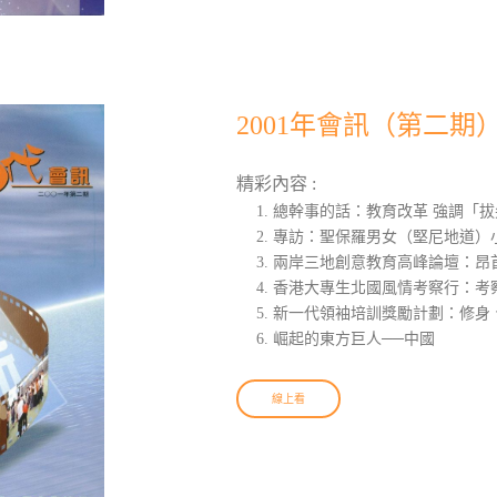
2001年會訊（第二期
精彩內容 :
總幹事的話：教育改革 強調「拔
專訪：聖保羅男女（堅尼地道）小
兩岸三地創意教育高峰論壇：昂
香港大專生北國風情考察行：考
新一代領袖培訓獎勵計劃：修身
崛起的東方巨人──中國
線上看