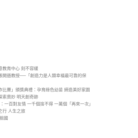
）
意教育中心 刻不容緩
張開遜教授──「創造力是人類幸福最可靠的保
作比賽」頒獎典禮：孕育綠色幼苗 締造美好家園
探索奧妙 明天創奇跡
1：一百對友情 一千個捨不得 一萬個「再來一次」
之行 人生之旅
祖國