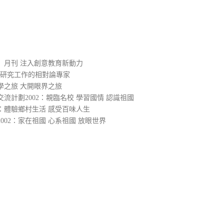
）
」月刊 注入創意教育新動力
入研究工作的相對論專家
學之旅 大開眼界之旅
流計劃2002：親臨名校 學習國情 認識祖國
2：體驗鄉村生活 感受百味人生
02：家在祖國 心系祖國 放眼世界