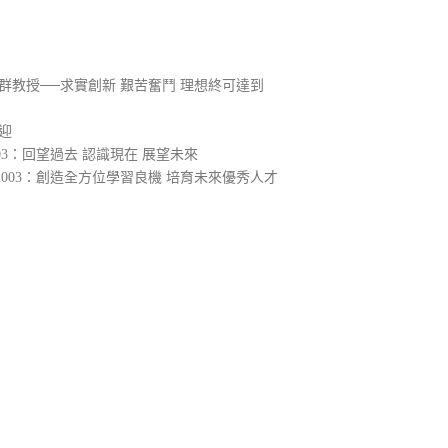
群教授──求實創新 艱苦奮鬥 理想終可達到
迎
3：回望過去 認識現在 展望未來
003：創造全方位學習良機 培育未來優秀人才