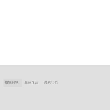
機構刊物
屬會介紹
聯絡我們