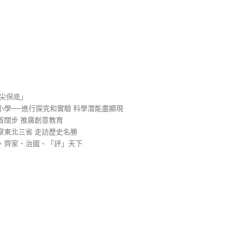
）
尖保底」
學──進行探究和實驗 科學潛能盡顯現
首闊步 推廣創意教育
察東北三省 走訪歷史名勝
、齊家、治國、「評」天下