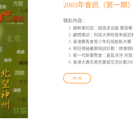
2003年會訊（第一期
精彩內容 :
總幹事的話：困境求出路 實習奪
顧問專訪：科技大學校長朱經武
香港賽馬會青少年科技創新大賽
明日領袖暑期培訓計劃：修煉領
新一代新春聚會：喜氣洋洋 共賀
香港大專生南京實習交流計劃200
線上看