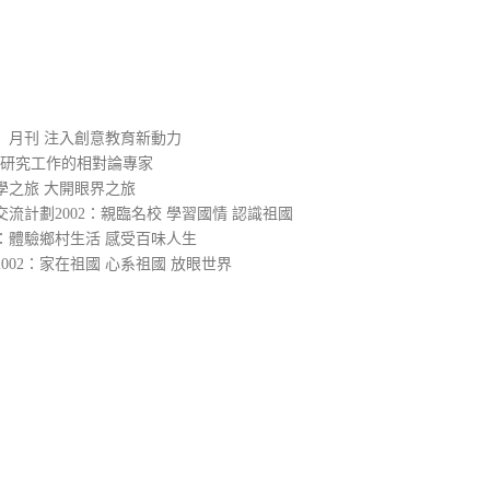
）
」月刊 注入創意教育新動力
入研究工作的相對論專家
學之旅 大開眼界之旅
流計劃2002：親臨名校 學習國情 認識祖國
2：體驗鄉村生活 感受百味人生
02：家在祖國 心系祖國 放眼世界