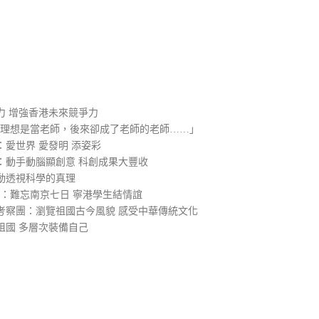
）
力 增強香港未來競爭力
的理想是當老師，後來卻成了老師的老師……」
愛世界 愛發明 添姿彩
：動手動腦顯創意 科創成果大豐收
動透視科學的真理
2：難忘南京七日 寧港學生結情誼
考察團：瀏覽祖國古今風貌 感受中華傳統文化
祖國 多層次裝備自己