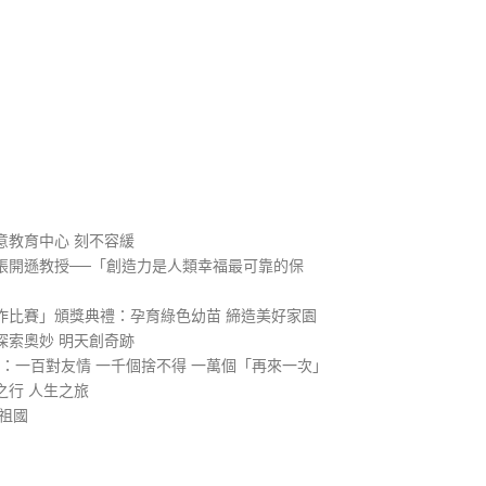
）
意教育中心 刻不容緩
張開遜教授──「創造力是人類幸福最可靠的保
作比賽」頒獎典禮：孕育綠色幼苗 締造美好家園
探索奧妙 明天創奇跡
1：一百對友情 一千個捨不得 一萬個「再來一次」
之行 人生之旅
祖國