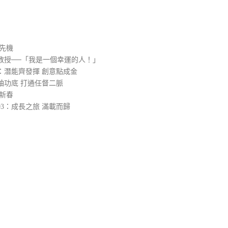
）
先機
教授──「我是一個幸運的人！」
：潛能齊發揮 創意點成金
袖功底 打通任督二脈
新春
3：成長之旅 滿載而歸