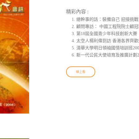
精彩內容 :
總幹事的話：裝備自己 迎接挑戰
顧問專訪： 中國工程院院士顧冠
第18屆全國青少年科技創新大賽
太空人楊利偉到訪 香港各界齊歡
清華大學明日領袖國情培訓班200
新一代公民大使培育及推廣計劃2
線上看