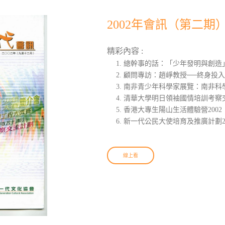
2002年會訊（第二期
精彩內容 :
總幹事的話：「少年發明與創造
顧問專訪：趙崢教授──終身投
南非青少年科學家展覽：南非科
清華大學明日領袖國情培訓考察交
香港大專生陽山生活體驗營200
新一代公民大使培育及推廣計劃20
線上看