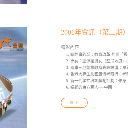
2001年會訊（第二期
精彩內容 :
總幹事的話：教育改革 強調「拔
專訪：聖保羅男女（堅尼地道）小
兩岸三地創意教育高峰論壇：昂
香港大專生北國風情考察行：考
新一代領袖培訓獎勵計劃：修身
崛起的東方巨人──中國
線上看