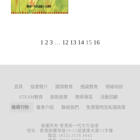
1
2
3
…
12
13
14
15
16
首頁
協會簡介
國情教育
通識教育
領袖培訓
STEAM教育
創新創業
教師專區
活動回顧
機構刊物
屬會介紹
聯絡我們
免責聲明及私隱政策
版權所有 香港新一代文化協會
地址 : 香港銅鑼灣道19-23號建康大廈13字樓
電話: (852) 2576 4642