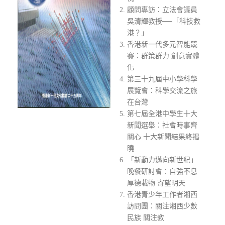
顧問專訪：立法會議員
吳清輝教授──「科技救
港？」
香港新一代多元智能競
賽：群策群力 創意實體
化
第三十九屆中小學科學
展覽會：科學交流之旅
在台灣
第七屆全港中學生十大
新聞選舉：社會時事齊
關心 十大新聞結果終揭
曉
「新動力邁向新世紀」
晚餐研討會：自強不息
厚德載物 寄望明天
香港青少年工作者湘西
訪問團：關注湘西少數
民族 關注教