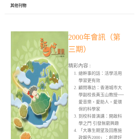
其他刊物
2000年會訊（第
三期）
精彩內容 :
總幹事的話：活學活用
學習更有效
顧問專訪：香港城市大
學副校長黃玉山教授──
愛音樂‧愛助人‧愛環
保的科學家
到校科普演講：開啟科
學之門 引發無窮興趣
「大專生期望及回應施
政報告2000」：創建好