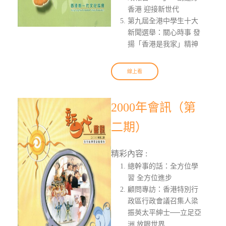
香港 迎接新世代
第九屆全港中學生十大
新聞選舉：關心時事 發
揚「香港是我家」精神
線上看
2000年會訊（第
二期）
精彩內容 :
總幹事的話：全方位學
習 全方位進步
顧問專訪：香港特別行
政區行政會議召集人梁
振英太平紳士──立足亞
洲 放眼世界