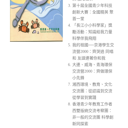
第十屆全國青少年科技
創新大賽：全國精英 聚
首一堂
「長江小小科學家」獎
勵活動：知識給我力量
科學伴我飛翔
我的祖國──京港學生交
流營2000：齊哭過 同唱
和 友誼連著你和我
大連、威海、青海環保
交流營2000：齊做環保
小先鋒
湘西環境、教育、文化
交流團：從認識到交流
從學習到實踐
香港青少年教育工作者
西雙版納交流考察團：
非一般的交流團 科學創
新同探索